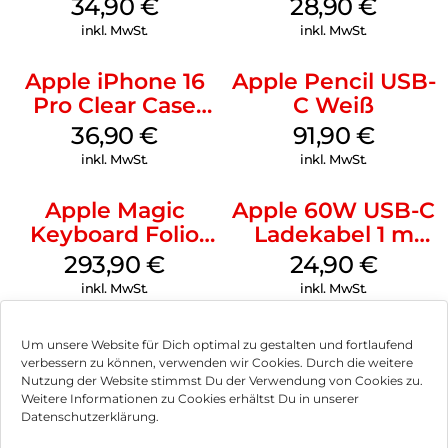
Case MagSafe
MagSafe Black
34,90
€
28,90
€
Denim
inkl. MwSt.
inkl. MwSt.
Apple iPhone 16
Apple Pencil USB-
Pro Clear Case
C Weiß
MagSafe
36,90
€
91,90
€
Transparent
inkl. MwSt.
inkl. MwSt.
Apple Magic
Apple 60W USB-C
Keyboard Folio
Ladekabel 1 m
iPad 10.9″ (10.Gen.)
Weiß
293,90
€
24,90
€
Weiß
inkl. MwSt.
inkl. MwSt.
Um unsere Website für Dich optimal zu gestalten und fortlaufend
verbessern zu können, verwenden wir Cookies. Durch die weitere
Nutzung der Website stimmst Du der Verwendung von Cookies zu.
Impressum
Weitere Informationen zu Cookies erhältst Du in unserer
Datenschutzerklärung.
AGB