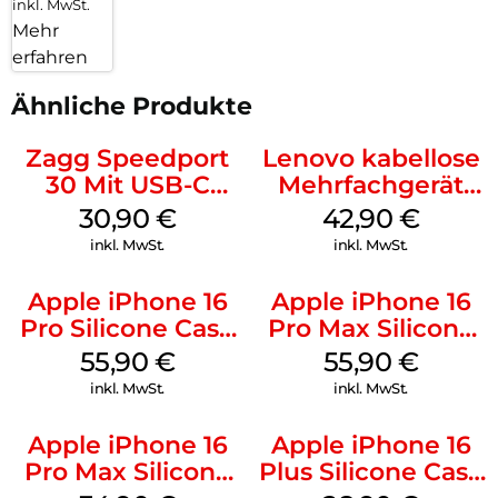
inkl. MwSt.
Mehr
erfahren
Ähnliche Produkte
Zagg Speedport
Lenovo kabellose
30 Mit USB-C
Mehrfachgerät
Kabel Weiß
Luna Grey
30,90
€
42,90
€
inkl. MwSt.
inkl. MwSt.
Apple iPhone 16
Apple iPhone 16
Pro Silicone Case
Pro Max Silicone
MagSafe Stone
Case MagSafe
55,90
€
55,90
€
Gray
Stone Gray
inkl. MwSt.
inkl. MwSt.
Apple iPhone 16
Apple iPhone 16
Pro Max Silicone
Plus Silicone Case