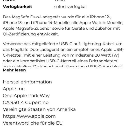
Verfügbarkeit
sofort verfügbar
Das MagSafe Duo-Ladegerät wurde für alle iPhone 12-,
iPhone 13- und iPhone 14-Modelle, alle Apple Watch-Modelle,
Apple MagSafe-Zubehör sowie für Geräte und Zubehör mit
Qi-Zertifizierung entwickelt.
Verwende das mitgelieferte USB-C-auf-Lightning-Kabel, um
das MagSafe Duo-Ladegerät an ein empfohlenes Apple USB-
C-Netzteil mit einer Leistung von mindestens 20 Watt (W)
oder ein kompatibles USB-C-Netzteil eines Drittanbieters
anzuschließen. Du kannst auch über einen USB-C-Anschluss
Mehr lesen
eine Verbindung zu einem Mac oder PC herstellen.
Herstellerinformation
Lege das MagSafe Duo-Ladegerät wie abgebildet mit der
Oberseite nach oben auf eine flache Oberfläche, auf der sich
Apple Inc.
keine Metallgegenstände oder anderes Fremdmaterial
One Apple Park Way
befinden.
CA 95014 Cupertino
Schnelleres kabelloses Laden von iPhone 12-, iPhone 13- und
Vereinigte Staaten von Amerika
iPhone 14-Modellen:
https://www.apple.com
Mit dem MagSafe Duo-Ladegerät kannst du das iPhone 12,
Verantwortliche für die EU
iPhone 13 oder iPhone 14 und die Apple Watch gleichzeitig