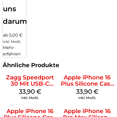
uns
darum!
ab 5,00 €
inkl. MwSt.
Mehr
erfahren
Ähnliche Produkte
Zagg Speedport
Apple iPhone 16
30 Mit USB-C
Plus Silicone Case
Kabel Weiß
MagSafe Lake
33,90
€
33,90
€
Green
inkl. MwSt.
inkl. MwSt.
Apple iPhone 16
Apple iPhone 16