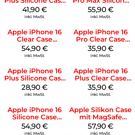
Plus Silicone Case
Pro Max Silicone
MagSafe Stone
Case MagSafe
41,90
€
55,90
€
Gray
Stone Gray
inkl. MwSt.
inkl. MwSt.
Apple iPhone 16
Apple iPhone 16
Clear Case
Pro Clear Case
MagSafe
MagSafe
54,90
€
35,90
€
Transparent
Transparent
inkl. MwSt.
inkl. MwSt.
Apple iPhone 16
Apple iPhone 16
Plus Silicone Case
Plus Clear Case
MagSafe Black
MagSafe
28,90
€
35,90
€
Transparent
inkl. MwSt.
inkl. MwSt.
Apple iPhone 16
Apple Silikon Case
Silicone Case
mit MagSafe
MagSafe Lake
iPhone 14 Pro
54,90
€
57,90
€
Green
(PRODUCT)RED
inkl. MwSt.
inkl. MwSt.