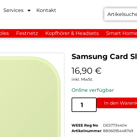
Services
Kontakt
bles
Festnetz
Kopfhörer & Headsets
Smart Hom
Samsung Card Sl
16,90
€
inkl. MwSt.
Online verfügbar
In den Waren
WEEE Reg No
DE57734404
Artikelnummer
8806095448749