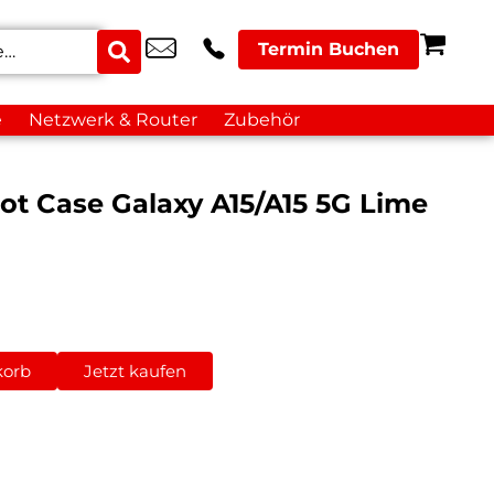
Termin Buchen
e
Netzwerk & Router
Zubehör
ot Case Galaxy A15/A15 5G Lime
korb
Jetzt kaufen