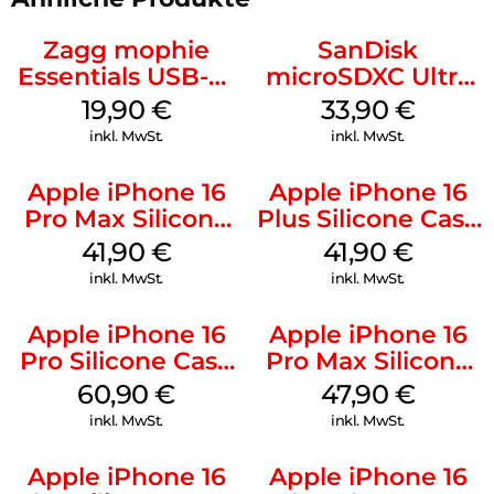
Zagg mophie
SanDisk
Essentials USB-C-
microSDXC Ultra
20W Charger PD
128 GB + Adapter
19,90
€
33,90
€
Weiß
Mobile
inkl. MwSt.
inkl. MwSt.
Apple iPhone 16
Apple iPhone 16
Pro Max Silicone
Plus Silicone Case
Case MagSafe
MagSafe Stone
41,90
€
41,90
€
Ultramarine
Gray
inkl. MwSt.
inkl. MwSt.
Apple iPhone 16
Apple iPhone 16
Pro Silicone Case
Pro Max Silicone
MagSafe Stone
Case MagSafe
60,90
€
47,90
€
Gray
Black
inkl. MwSt.
inkl. MwSt.
Apple iPhone 16
Apple iPhone 16