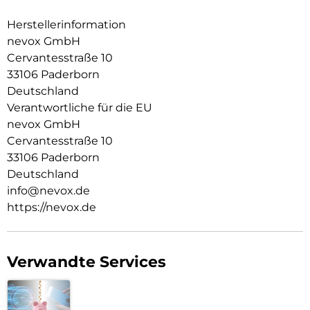
Im inneren der Schutzhülle wurden Mikrofaser Materialien
verwendet, dadurch wird ein zerkratzen des Smartphones
Herstellerinformation
verhindert.
nevox GmbH
Cervantesstraße 10
Die Anschlüsse, Knöpfe und Kamera bleiben voll zugänglich.
33106 Paderborn
Hochwertiges Schmutzabweisendes Silikon Material.
Deutschland
Verantwortliche für die EU
nevox GmbH
Cervantesstraße 10
33106 Paderborn
Deutschland
info@nevox.de
https://nevox.de
Verwandte Services