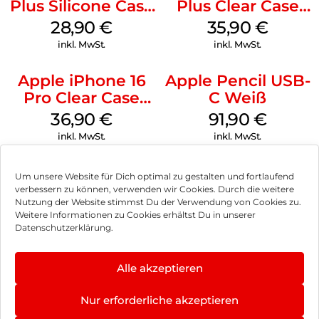
Plus Silicone Case
Plus Clear Case
MagSafe Black
MagSafe
28,90
€
35,90
€
Transparent
inkl. MwSt.
inkl. MwSt.
Apple iPhone 16
Apple Pencil USB-
Pro Clear Case
C Weiß
MagSafe
36,90
€
91,90
€
Transparent
inkl. MwSt.
inkl. MwSt.
Um unsere Website für Dich optimal zu gestalten und fortlaufend
verbessern zu können, verwenden wir Cookies. Durch die weitere
Nutzung der Website stimmst Du der Verwendung von Cookies zu.
Impressum
Weitere Informationen zu Cookies erhältst Du in unserer
Datenschutzerklärung.
AGB
Datenschutz
Alle akzeptieren
Vertrag widerrufen
Nur erforderliche akzeptieren