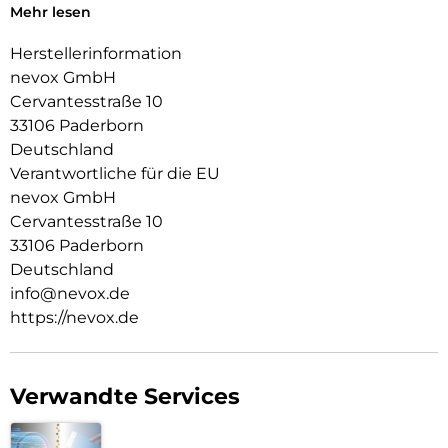
Alle Tasten und Ecken werden geschützt, zudem ist für die
Mehr lesen
Absicherung der Kamera eine Erhöhung integriert
Herstellerinformation
nevox GmbH
Cervantesstraße 10
33106 Paderborn
Deutschland
Verantwortliche für die EU
nevox GmbH
Cervantesstraße 10
33106 Paderborn
Deutschland
info@nevox.de
https://nevox.de
Verwandte Services