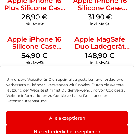
Apple iPhone 16
Apple iPhone 16
Plus Silicone Case
Silicone Case
MagSafe Black
MagSafe Fuchsia
28,90
€
31,90
€
inkl. MwSt.
inkl. MwSt.
Apple iPhone 16
Apple MagSafe
Silicone Case
Duo Ladegerät
MagSafe Lake
Weiß
54,90
€
148,90
€
Green
inkl. MwSt.
inkl. MwSt.
Um unsere Website für Dich optimal zu gestalten und fortlaufend
verbessern zu können, verwenden wir Cookies. Durch die weitere
Nutzung der Website stimmst Du der Verwendung von Cookies zu.
Impressum
Weitere Informationen zu Cookies erhältst Du in unserer
Datenschutzerklärung.
AGB
Datenschutz
Alle akzeptieren
Vertrag widerrufen
Nur erforderliche akzeptieren