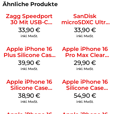
Ähnliche Produkte
Zagg Speedport
SanDisk
30 Mit USB-C
microSDXC Ultra
Kabel Weiß
128 GB + Adapter
33,90
€
33,90
€
Mobile
inkl. MwSt.
inkl. MwSt.
Apple iPhone 16
Apple iPhone 16
Plus Silicone Case
Pro Max Clear
MagSafe Plum
Case MagSafe
39,90
€
29,90
€
Transparent
inkl. MwSt.
inkl. MwSt.
Apple iPhone 16
Apple iPhone 16
Silicone Case
Silicone Case
MagSafe
MagSafe Black
38,90
€
54,90
€
Ultramarine
inkl. MwSt.
inkl. MwSt.