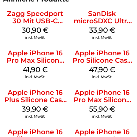
Zagg Speedport
SanDisk
30 Mit USB-C
microSDXC Ultra
Kabel Weiß
128 GB + Adapter
30,90
€
33,90
€
Mobile
inkl. MwSt.
inkl. MwSt.
Apple iPhone 16
Apple iPhone 16
Pro Max Silicone
Pro Silicone Case
Case MagSafe
MagSafe Denim
41,90
€
47,90
€
Ultramarine
inkl. MwSt.
inkl. MwSt.
Apple iPhone 16
Apple iPhone 16
Plus Silicone Case
Pro Max Silicone
MagSafe Plum
Case MagSafe
39,90
€
55,90
€
Stone Gray
inkl. MwSt.
inkl. MwSt.
Apple iPhone 16
Apple iPhone 16