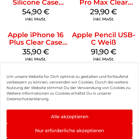
Silicone Case
Pro Max Clear
MagSafe Lake
Case MagSafe
54,90
€
29,90
€
Green
Transparent
inkl. MwSt.
inkl. MwSt.
Apple iPhone 16
Apple Pencil USB-
Plus Clear Case
C Weiß
MagSafe
35,90
€
91,90
€
Transparent
inkl. MwSt.
inkl. MwSt.
Um unsere Website für Dich optimal zu gestalten und fortlaufend
verbessern zu können, verwenden wir Cookies. Durch die weitere
Nutzung der Website stimmst Du der Verwendung von Cookies zu.
Impressum
Weitere Informationen zu Cookies erhältst Du in unserer
Datenschutzerklärung.
AGB
Datenschutz
Alle akzeptieren
Vertrag widerrufen
Nur erforderliche akzeptieren
Hinweis zur Batterieentsorgung