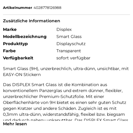
Artikelnummer
4028778126988
Zusätzliche Informationen
Marke
Displex
Modellbezeichnung
Smart Glass
Produkttyp
Displayschutz
Farbe
Transparent
Verfügbarkeit
sofort verfügbar
Smart Glass (9H), unzerbrechlich, ultra-dünn, unsichtbar, mit
EASY-ON Stickern
Das DISPLEX Smart Glass ist die Kombination aus
konventionellem Panzerglas und extrem dünner, flexibler,
unzerbrechlicher Premium-Schutzfolie. Mit einer
Oberflächenhärte von 9H bietet es einen sehr guten Schutz
gegen Kratzer und andere Schäden. Zugleich ist es mit
0,3mm ultra-dünn, widerstandsfähig, flexibel bzw. biegsam
und dadurch nahezu unkaputtbar. Das DISPLEX Smart Glass
Mehr lesen
wird mit modernster Lasertechnologie in unserer
Produktion In Straubing gefertigt und exakt an die Kontur