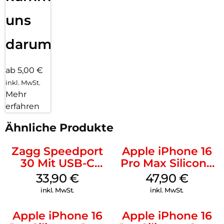
uns
darum!
ab 5,00 €
inkl. MwSt.
Mehr
erfahren
Ähnliche Produkte
Zagg Speedport
Apple iPhone 16
30 Mit USB-C
Pro Max Silicone
Kabel Weiß
Case MagSafe
33,90
€
47,90
€
Black
inkl. MwSt.
inkl. MwSt.
Apple iPhone 16
Apple iPhone 16