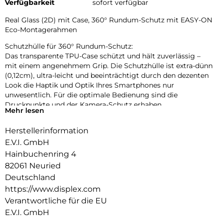
Verfügbarkeit
sofort verfügbar
Real Glass (2D) mit Case, 360° Rundum-Schutz mit EASY-ON
Eco-Montagerahmen
Schutzhülle für 360° Rundum-Schutz:
Das transparente TPU-Case schützt und hält zuverlässig –
mit einem angenehmem Grip. Die Schutzhülle ist extra-dünn
(0,12cm), ultra-leicht und beeinträchtigt durch den dezenten
Look die Haptik und Optik Ihres Smartphones nur
unwesentlich. Für die optimale Bedienung sind die
Druckpunkte und der Kamera-Schutz erhaben.
Mehr lesen
Glas- und Kantenhärte:
Herstellerinformation
Das Displex Panzerglas hat einen Härtegrad von 10H und ist
damit nicht nur kratz-, bruch-, und stoßfester als
E.V.I. GmbH
vergleichbare Markenprodukte, sondern übertrifft sogar
Hainbuchenring 4
hochwertiges Saphirglas (9H), das bei Luxusuhren eingesetzt
82061 Neuried
wird. Die Kanten, die bruch- und stoßanfälligste Zone des
Deutschland
Smartphones und Schutzglases, sind spezialgehärtet, durch
https://www.displex.com
eine mehrfache Polierung abgerundet und mit einer Schock-
absorbierenden Kante (bei Full Cover Schutzgläsern)
Verantwortliche für die EU
veredelt. Durch dieses aufwendige Produktionsverfahren
E.V.I. GmbH