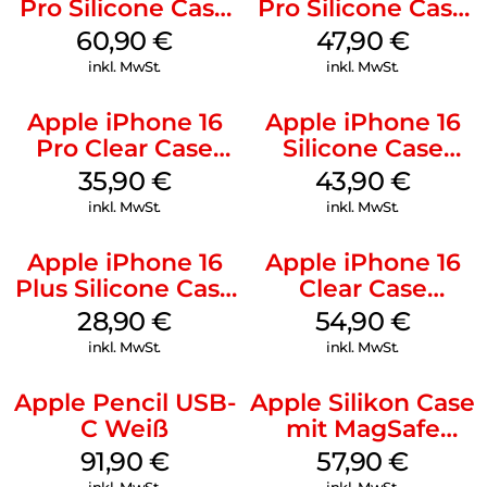
Pro Silicone Case
Pro Silicone Case
MagSafe Stone
MagSafe Denim
60,90
€
47,90
€
Gray
inkl. MwSt.
inkl. MwSt.
Apple iPhone 16
Apple iPhone 16
Pro Clear Case
Silicone Case
MagSafe
MagSafe Plum
35,90
€
43,90
€
Transparent
inkl. MwSt.
inkl. MwSt.
Apple iPhone 16
Apple iPhone 16
Plus Silicone Case
Clear Case
MagSafe Black
MagSafe
28,90
€
54,90
€
Transparent
inkl. MwSt.
inkl. MwSt.
Apple Pencil USB-
Apple Silikon Case
C Weiß
mit MagSafe
iPhone 14 Pro
91,90
€
57,90
€
(PRODUCT)RED