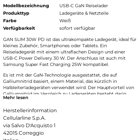
Modellbezeichnung
USB-C GaN Reiselader
Produkttyp
Ladegeräte & Netzteile
Farbe
Weiß
Verfügbarkeit
sofort verfügbar
GAN SLIM 30W PD ist das ultrakompakte Ladegerät, ideal für
kleines Zubehör, Smartphones oder Tablets. Ein
Reiseladegerät mit einem ultraflachen Design und einer
USB-C Power Delivery 30 W. Der Anschluss ist auch mit
Samsung Super Fast Charging 25W kompatibel.
Es ist mit der GaN-Technologie ausgestattet, die auf
Galliumnitrid basiert, einem Material, das kürzlich in
Halbleiterladegeräten verwendet wird. Der Hauptvorteil von
Galliumnitrid im Vergleich zu Ladegeräten besteht darin,
Mehr lesen
dass es weniger Wärme erzeugt. Durch die reduzierte
Wärmeentwicklung können die Komponenten näher
Herstellerinformation
beieinander platziert werden, wodurch die Gesamtgröße der
Cellularline S.p.A.
Ladegeräte reduziert wird.
via Salvo D'Acquisto 1
42015 Correggio