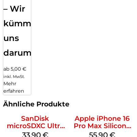
– Wir
kümmern
uns
darum!
ab 5,00 €
inkl. MwSt.
Mehr
erfahren
Ähnliche Produkte
SanDisk
Apple iPhone 16
microSDXC Ultra
Pro Max Silicone
128 GB + Adapter
Case MagSafe
33,90
€
55,90
€