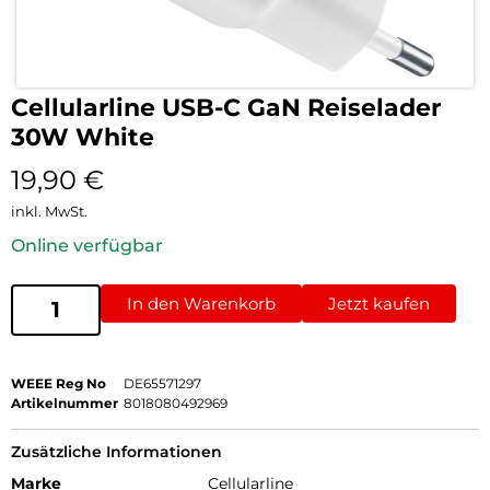
Cellularline USB-C GaN Reiselader
30W White
19,90
€
inkl. MwSt.
Online verfügbar
In den Warenkorb
Jetzt kaufen
WEEE Reg No
DE65571297
Artikelnummer
8018080492969
Zusätzliche Informationen
Marke
Cellularline