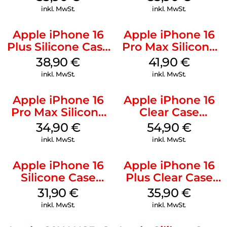
Mobile
Stone Gray
inkl. MwSt.
inkl. MwSt.
Apple iPhone 16
Apple iPhone 16
Plus Silicone Case
Pro Max Silicone
MagSafe Denim
Case MagSafe
38,90
€
41,90
€
Ultramarine
inkl. MwSt.
inkl. MwSt.
Apple iPhone 16
Apple iPhone 16
Pro Max Silicone
Clear Case
Case MagSafe
MagSafe
34,90
€
54,90
€
Denim
Transparent
inkl. MwSt.
inkl. MwSt.
Apple iPhone 16
Apple iPhone 16
Silicone Case
Plus Clear Case
MagSafe Fuchsia
MagSafe
31,90
€
35,90
€
Transparent
inkl. MwSt.
inkl. MwSt.