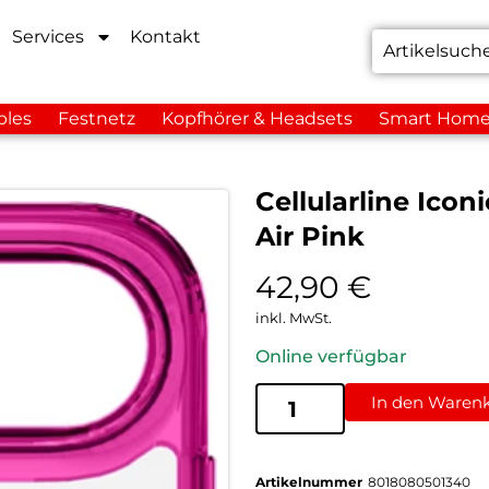
Services
Kontakt
bles
Festnetz
Kopfhörer & Headsets
Smart Hom
Cellularline Ico
Air Pink
42,90
€
inkl. MwSt.
Online verfügbar
In den Waren
Artikelnummer
8018080501340