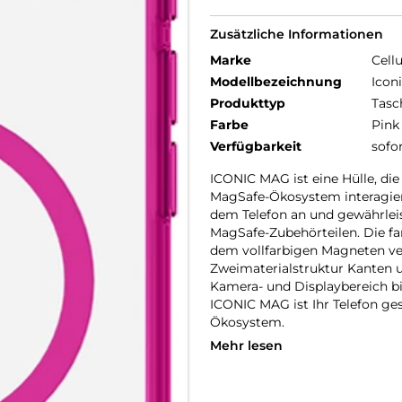
Zusätzliche Informationen
Marke
Cellu
Modellbezeichnung
Icon
Produkttyp
Tasc
Farbe
Pink
Verfügbarkeit
sofo
ICONIC MAG ist eine Hülle, di
MagSafe-Ökosystem interagiert
dem Telefon an und gewährleis
MagSafe-Zubehörteilen. Die fa
dem vollfarbigen Magneten ver
Zweimaterialstruktur Kanten u
Kamera- und Displaybereich bi
ICONIC MAG ist Ihr Telefon g
Ökosystem.
Mehr lesen