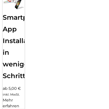
einfach anpassbaren Zifferblättern und einer großen Auswahl
an Armbändern in unterschiedlichen Farben, Stilen und
Materialien.
Smartphone
App
Installation
in
wenigen
Schritten
ab 5,00 €
inkl. MwSt.
Mehr
erfahren