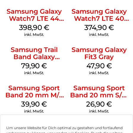
Samsung Galaxy
Samsung Galaxy
Watch7 LTE 44
Watch7 LTE 40
mm Silver
mm Cream
398,90
€
374,90
€
inkl. MwSt.
inkl. MwSt.
Samsung Trail
Samsung Galaxy
Band Galaxy
Fit3 Gray
Watch Ultra
79,90
€
47,90
€
Orange
inkl. MwSt.
inkl. MwSt.
Samsung Sport
Samsung Sport
Band 20 mm M/L
Band 20 mm S/M
Galaxy Watch4
Galaxy Watch4
39,90
€
26,90
€
Serie Graphite
Serie Graphite
inkl. MwSt.
inkl. MwSt.
Um unsere Website für Dich optimal zu gestalten und fortlaufend