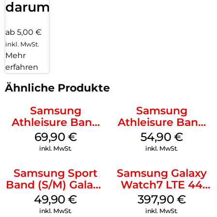
darum!
ab 5,00 €
inkl. MwSt.
Mehr
erfahren
Ähnliche Produkte
Samsung
Samsung
Athleisure Band
Athleisure Band
(S/M) Galaxy
(S/M) Galaxy
69,90
€
54,90
€
Watch8/Watch8
Watch8/Watch8
inkl. MwSt.
inkl. MwSt.
Classic Sage
Classic Graphite
Samsung Sport
Samsung Galaxy
Band (S/M) Galaxy
Watch7 LTE 44
Watch8/Watch8
mm Green
49,90
€
397,90
€
Classic White
inkl. MwSt.
inkl. MwSt.