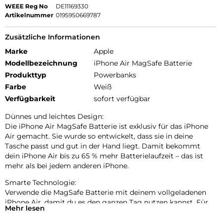
WEEE Reg No
DE11169330
Artikelnummer
0195950669787
Zusätzliche Informationen
Marke
Apple
Modellbezeichnung
iPhone Air MagSafe Batterie
Produkttyp
Powerbanks
Farbe
Weiß
Verfügbarkeit
sofort verfügbar
Dünnes und leichtes Design:
Die iPhone Air MagSafe Batterie ist exklusiv für das iPhone
Air gemacht. Sie wurde so entwickelt, dass sie in deine
Tasche passt und gut in der Hand liegt. Damit bekommt
dein iPhone Air bis zu 65 % mehr Batterielaufzeit – das ist
mehr als bei jedem anderen iPhone.
Smarte Technologie:
Verwende die MagSafe Batterie mit deinem voll­geladenen
iPhone Air, damit du es den ganzen Tag nutzen kannst. Für
Mehr lesen
eine maximale Batterielaufzeit wählt das kombinierte