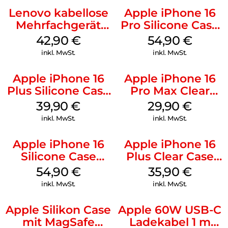
Lenovo kabellose
Apple iPhone 16
Mehrfachgerät
Pro Silicone Case
Luna Grey
MagSafe Black
42,90
€
54,90
€
inkl. MwSt.
inkl. MwSt.
Apple iPhone 16
Apple iPhone 16
Plus Silicone Case
Pro Max Clear
MagSafe Plum
Case MagSafe
39,90
€
29,90
€
Transparent
inkl. MwSt.
inkl. MwSt.
Apple iPhone 16
Apple iPhone 16
Silicone Case
Plus Clear Case
MagSafe Black
MagSafe
54,90
€
35,90
€
Transparent
inkl. MwSt.
inkl. MwSt.
Apple Silikon Case
Apple 60W USB-C
mit MagSafe
Ladekabel 1 m