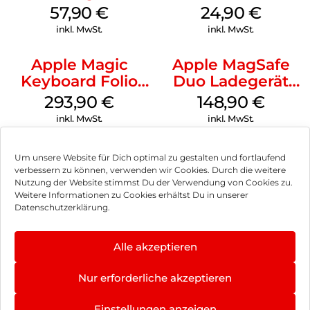
iPhone 14 Pro
Weiß
57,90
€
24,90
€
(PRODUCT)RED
inkl. MwSt.
inkl. MwSt.
Apple Magic
Apple MagSafe
Keyboard Folio
Duo Ladegerät
iPad 10.9″ (10.Gen.)
Weiß
293,90
€
148,90
€
Weiß
inkl. MwSt.
inkl. MwSt.
Um unsere Website für Dich optimal zu gestalten und fortlaufend
verbessern zu können, verwenden wir Cookies. Durch die weitere
Nutzung der Website stimmst Du der Verwendung von Cookies zu.
Impressum
Weitere Informationen zu Cookies erhältst Du in unserer
Datenschutzerklärung.
AGB
Datenschutz
Alle akzeptieren
Vertrag widerrufen
Nur erforderliche akzeptieren
Hinweis zur Batterieentsorgung
Einstellungen anzeigen