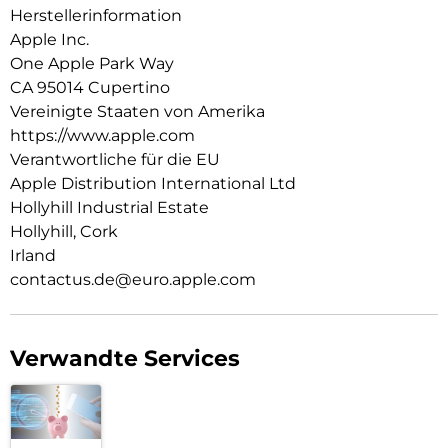
System die besten Zeiten zum Aufladen. Und wenn du
Herstellerinformation
unterwegs einen schnellen Boost brauchst, docke es einfach
Apple Inc.
für bis zu 12 W schnelles kabelloses Laden an.
One Apple Park Way
Schnelles Laden:
CA 95014 Cupertino
Um dein iPhone Air noch schneller zu laden, docke die
Vereinigte Staaten von Amerika
MagSafe Batterie an und schließe es gleichzeitig an ein 20W
https://www.apple.com
Netzteil oder höher an.
Verantwortliche für die EU
Apple Distribution International Ltd
Hollyhill Industrial Estate
Hollyhill, Cork
Irland
contactus.de@euro.apple.com
Verwandte Services