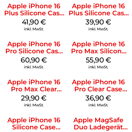
Apple iPhone 16
Apple iPhone 16
Plus Silicone Case
Plus Silicone Case
MagSafe Stone
MagSafe Plum
41,90
€
39,90
€
Gray
inkl. MwSt.
inkl. MwSt.
Apple iPhone 16
Apple iPhone 16
Pro Silicone Case
Pro Max Silicone
MagSafe Stone
Case MagSafe
60,90
€
55,90
€
Gray
Stone Gray
inkl. MwSt.
inkl. MwSt.
Apple iPhone 16
Apple iPhone 16
Pro Max Clear
Pro Clear Case
Case MagSafe
MagSafe
29,90
€
36,90
€
Transparent
Transparent
inkl. MwSt.
inkl. MwSt.
Apple iPhone 16
Apple MagSafe
Silicone Case
Duo Ladegerät