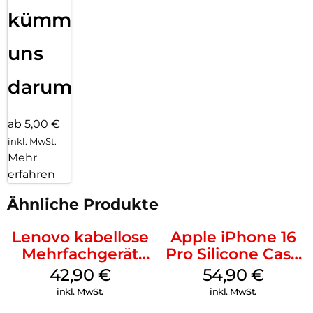
kümmern
uns
darum!
ab 5,00 €
inkl. MwSt.
Mehr
erfahren
Ähnliche Produkte
Lenovo kabellose
Apple iPhone 16
Mehrfachgerät
Pro Silicone Case
Luna Grey
MagSafe Black
42,90
€
54,90
€
inkl. MwSt.
inkl. MwSt.