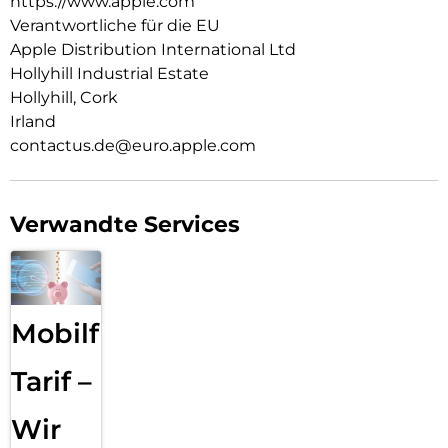
https://www.apple.com
leg es auf dein Qi2.2- oder Qi zertifiziertes Ladegerät.
Verantwortliche für die EU
Apple Distribution International Ltd
Wie jedes von Apple entwickelte Case durchläuft es im Laufe
des Design‑ und Fertigungs­prozesses Tausende von
Hollyhill Industrial Estate
Teststunden. Deshalb sieht es nicht nur großartig aus,
Hollyhill, Cork
sondern schützt dein iPhone auch vor Kratzern und bei
Irland
Stürzen.
contactus.de@euro.apple.com
Verwandte Services
Mobilfunk
Tarif –
Wir