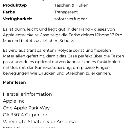
Produkttyp
Taschen & Hüllen
Farbe
Transparent
Verfügbarkeit
sofort verfügbar
Es ist dünn, leicht und liegt gut in der Hand – dieses von
Apple entwickelte Case zeigt die Farbe deines iPhone 17 Pro
Max und bietet zusätzlichen Schutz.
Es wird aus transparentem Polycarbonat und flexiblen
Materialien gefertigt, damit das Case perfekt über die Tasten
passt und du es optimal nutzen kannst. Und es funktioniert
nahtlos mit der Kamera­steuerung, um präzise Finger­
bewegungen wie Drücken und Streichen zu erkennen.
Mehr lesen
Innen‑ und Außenseite sind mit einer kratzfesten
Beschichtung versehen. Und alle Materialien und
Herstellerinformation
Beschichtungen wurden optimiert, um zu verhindern, dass
das Case mit der Zeit vergilbt.
Apple Inc.
One Apple Park Way
Mit integrierten Magneten, die sich perfekt am iPhone 17 Pro
CA 95014 Cupertino
Max ausrichten, hält das Case ganz einfach und sorgt für
schnelleres kabelloses Laden. Lass dein iPhone beim Laden
Vereinigte Staaten von Amerika
einfach im Case und docke dein MagSafe Ladegerät an. Oder