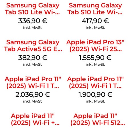
Samsung Galaxy
Samsung Galaxy
Tab S10 Lite Wi-Fi
Tab S10 Lite Wi-Fi
128 GB Silver
256 GB Silver
336,90
€
417,90
€
inkl. MwSt.
inkl. MwSt.
Samsung Galaxy
Apple iPad Pro 13″
Tab Active5 5G EE
(2025) Wi-Fi 256
128 GB Black
GB Standardglas
382,90
€
1.555,90
€
Space Schwarz
inkl. MwSt.
inkl. MwSt.
Apple iPad Pro 11″
Apple iPad Pro 11″
(2025) Wi-Fi 1 TB
(2025) Wi-Fi 1 TB
Nanotexturglas
Standardglas
2.036,90
€
1.900,90
€
Silber
Silber
inkl. MwSt.
inkl. MwSt.
Apple iPad 11″
Apple iPad 11″
(2025) Wi-Fi +
(2025) Wi-Fi 512