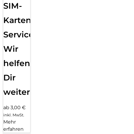
mobiles Design und ermöglicht angenehmes Tippen. Und
SIM-
auf seinem Trackpad kannst du ganz präzise arbeiten. Die
Tastatur hat eine Reihe mit 14 Funktionstasten, einen USB-C
Karten
Anschluss zum Pass-Through Laden sowie einen Schutz für
die Vorder- und Rückseite deines iPad Air. Das
freischwebende Design lässt sich stufenlos an mehrere
Service:
Betrachtungswinkel anpassen und das große Trackpad aus
Glas gibt dir neue Möglichkeiten, mit iPadOS zu arbeiten.
Wir
Kameras. Nimm deine Ideen auf. Und alles andere:
Fortschrittliche Front- und Rückkameras machen es einfach,
helfen
großartige Inhalte schnell festzuhalten und zu bearbeiten.
Nimm Audio mit den zwei integrierten Mikrofonen auf und
Dir
spiel den satten Sound über die Stereo-Lautsprecher im
Querformat ab. Und erlebe mit der Automatischen
Ausrichtung noch bessere Videoanrufe.
weiter
ab 3,00 €
inkl. MwSt.
Mehr
erfahren