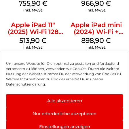
Cellular 256 GB
GB Gelb
755,90
€
966,90
€
Pink
inkl. MwSt.
inkl. MwSt.
Apple iPad 11″
Apple iPad mini
(2025) Wi-Fi 128
(2024) Wi-Fi +
GB Silber
Cellular 256 GB
513,90
€
898,90
€
Space Grau
inkl. MwSt.
inkl. MwSt.
Um unsere Website für Dich optimal zu gestalten und fortlaufend
verbessern zu können, verwenden wir Cookies. Durch die weitere
Nutzung der Website stimmst Du der Verwendung von Cookies zu.
Impressum
Weitere Informationen zu Cookies erhältst Du in unserer
Datenschutzerklärung.
AGB
Datenschutz
Alle akzeptieren
Vertrag widerrufen
Nur erforderliche akzeptieren
Hinweis zur Batterieentsorgung
Einstellungen anzeigen