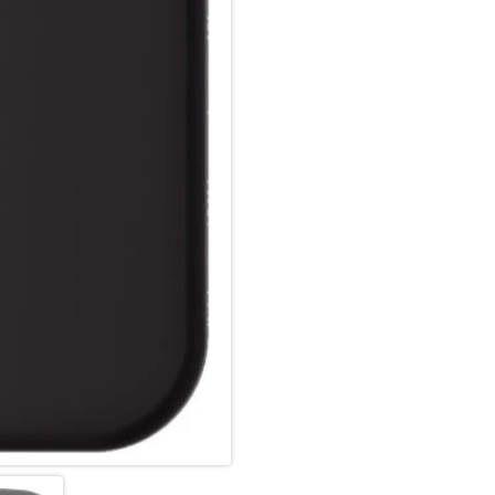
Unser iPhone 16 Pro Case biet
um Kratzer auf dem Display un
Kanten schützen das Display 
somit Kratzer bei versehentli
Innenfutter sorgt dafür, dass
Kratzern bleibt.
Passgenau & funktional:
Die passgenaue Schutzhülle fü
Zugriff auf alle Anschlüsse, 
auch durch ihre hervorragende
angenehm und sicher in der Ha
dieser Hülle kannst du alle F
Kompromisse bei Schutz oder