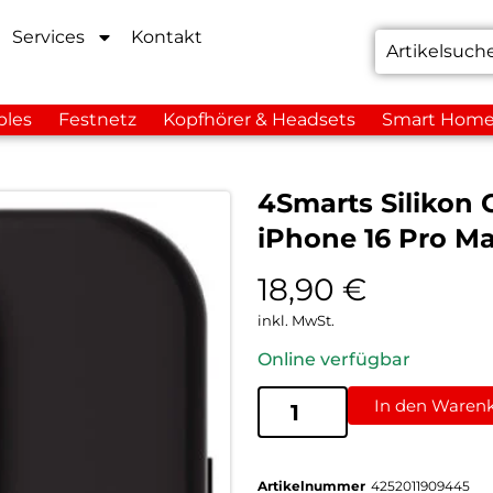
Services
Kontakt
bles
Festnetz
Kopfhörer & Headsets
Smart Hom
4Smarts Silikon 
iPhone 16 Pro M
18,90
€
inkl. MwSt.
Online verfügbar
In den Waren
Artikelnummer
4252011909445