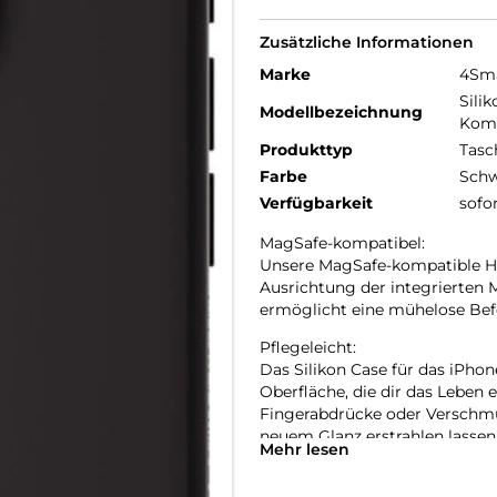
Zusätzliche Informationen
Marke
4Sm
Sili
Modellbezeichnung
Komp
Produkttyp
Tasc
Farbe
Schw
Verfügbarkeit
sofo
MagSafe-kompatibel:
Unsere MagSafe-kompatible Han
Ausrichtung der integrierten M
ermöglicht eine mühelose Befe
Pflegeleicht:
Das Silikon Case für das iPhon
Oberfläche, die dir das Leben 
Fingerabdrücke oder Verschmu
neuem Glanz erstrahlen lassen
Mehr lesen
widerstandsfähig gegenüber Fl
Kratzschutz: