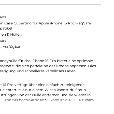
arts
kon Case Cupertino für Apple iPhone 16 Pro MagSafe
atibel
hen & Hüllen
arz
rt verfügbar
dyhülle für das iPhone 16 Pro bietet eine optimale
agnete, die sich perfekt an das iPhone anpassen. Dies
stigung und schnelleres kabelloses Laden.
e 16 Pro verfügt über eine einfach zu reinigende
erleichtert. Mit nur einem Wisch kannst du Staub,
tzungen von der Hülle entfernen und sie wieder in
. Dank des hochwertigen Silikons ist die Hülle zudem
ecken und lässt sich mühelos sauber halten.