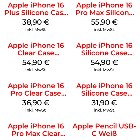
Apple iPhone 16
Apple iPhone 16
Plus Silicone Case
Pro Max Silicone
MagSafe Denim
Case MagSafe
38,90
€
55,90
€
Stone Gray
inkl. MwSt.
inkl. MwSt.
Apple iPhone 16
Apple iPhone 16
Clear Case
Silicone Case
MagSafe
MagSafe Lake
54,90
€
54,90
€
Transparent
Green
inkl. MwSt.
inkl. MwSt.
Apple iPhone 16
Apple iPhone 16
Pro Clear Case
Silicone Case
MagSafe
MagSafe Fuchsia
36,90
€
31,90
€
Transparent
inkl. MwSt.
inkl. MwSt.
Apple iPhone 16
Apple Pencil USB-
Pro Max Clear
C Weiß