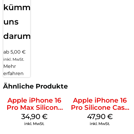
kümmern
uns
darum!
ab 5,00 €
inkl. MwSt.
Mehr
erfahren
Ähnliche Produkte
Apple iPhone 16
Apple iPhone 16
Pro Max Silicone
Pro Silicone Case
Case MagSafe
MagSafe Denim
34,90
€
47,90
€
Denim
inkl. MwSt.
inkl. MwSt.