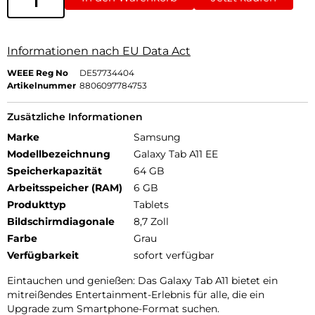
Informationen nach EU Data Act
WEEE Reg No
DE57734404
Artikelnummer
8806097784753
Zusätzliche Informationen
Marke
Samsung
Modellbezeichnung
Galaxy Tab A11 EE
Speicherkapazität
64 GB
Arbeitsspeicher (RAM)
6 GB
Produkttyp
Tablets
Bildschirmdiagonale
8,7 Zoll
Farbe
Grau
Verfügbarkeit
sofort verfügbar
Eintauchen und genießen: Das Galaxy Tab A11 bietet ein
mitreißendes Entertainment-Erlebnis für alle, die ein
Upgrade zum Smartphone-Format suchen.