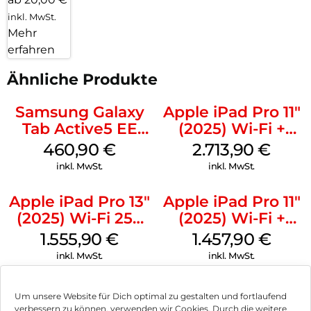
inkl. MwSt.
Mehr
erfahren
Ähnliche Produkte
Samsung Galaxy
Apple iPad Pro 11″
Tab Active5 EE
(2025) Wi-Fi +
Wi-Fi 128 GB black
Cellular 2 TB
460,90
€
2.713,90
€
Standardglas
inkl. MwSt.
inkl. MwSt.
Space Schwarz
Apple iPad Pro 13″
Apple iPad Pro 11″
(2025) Wi-Fi 256
(2025) Wi-Fi +
GB Standardglas
Cellular 256 GB
1.555,90
€
1.457,90
€
Space Schwarz
Standardglas
inkl. MwSt.
inkl. MwSt.
Silber
Apple iPad Pro 13″
Apple iPad Pro 11″
Um unsere Website für Dich optimal zu gestalten und fortlaufend
(2025) Wi-Fi 2 TB
(2025) Wi-Fi 256
verbessern zu können, verwenden wir Cookies. Durch die weitere