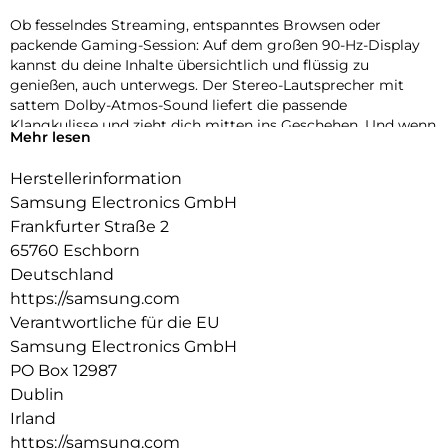
Ob fesselndes Streaming, entspanntes Browsen oder
packende Gaming-Session: Auf dem großen 90-Hz-Display
kannst du deine Inhalte übersichtlich und flüssig zu
genießen, auch unterwegs. Der Stereo-Lautsprecher mit
sattem Dolby-Atmos-Sound liefert die passende
Klangkulisse und zieht dich mitten ins Geschehen. Und wenn
Mehr lesen
der ausdauernde Akku nach vielen Stunden neue Energie
benötigt, sorgt die 15W-Schnellladefunktion dafür, dass du
Herstellerinformation
schnell bereit für den nächsten Serienmarathon oder eine
Samsung Electronics GmbH
weitere Runde Gaming bist.
Frankfurter Straße 2
Doch das Galaxy Tab A11 kann mehr als unterhalten: Mit
65760 Eschborn
Google Gemini hast du smarte AI-Funktionen
Deutschland
direktgriffbereit. Erledige Aufgaben, finde Informationen und
https://samsung.com
organisiere deinen Alltag – bequem und ohne
ständigzwischen Apps wechseln zu müssen. Mit Samsung
Verantwortliche für die EU
Notes kannst du zudem alles, was dir gerade einfällt,
Samsung Electronics GmbH
notieren, strukturieren und jederzeit wieder abrufen.
PO Box 12987
Integriere dein Galaxy Tab A11 auch in dein Samsung Galaxy
Dublin
Ecosystem, damit all deine Galaxy Geräte nahtlos
Irland
zusammenarbeiten können. Entdecke mit dem Galaxy Tab
A11 einen Allrounder für deinen Tag, der Entertainment,
https://samsung.com