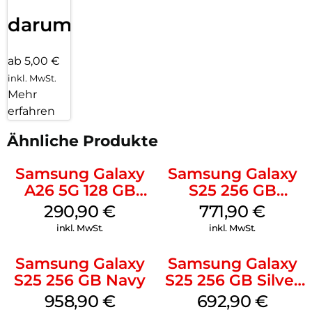
darum!
ab 5,00 €
inkl. MwSt.
Mehr
erfahren
Ähnliche Produkte
Samsung Galaxy
Samsung Galaxy
A26 5G 128 GB
S25 256 GB
White
Icyblue
290,90
€
771,90
€
inkl. MwSt.
inkl. MwSt.
Samsung Galaxy
Samsung Galaxy
S25 256 GB Navy
S25 256 GB Silver
Shadow
958,90
€
692,90
€