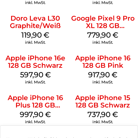
inkl. MwSt.
inkl. MwSt.
Doro Leva L30
Google Pixel 9 Pro
Graphite/Weiß
XL 128 GB
Obsidian
119,90
€
779,90
€
inkl. MwSt.
inkl. MwSt.
Apple iPhone 16e
Apple iPhone 16
128 GB Schwarz
128 GB Pink
597,90
€
917,90
€
inkl. MwSt.
inkl. MwSt.
Apple iPhone 16
Apple iPhone 15
Plus 128 GB
128 GB Schwarz
Schwarz
997,90
€
737,90
€
inkl. MwSt.
inkl. MwSt.