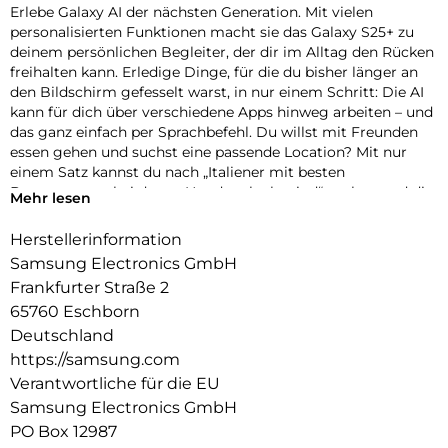
Erlebe Galaxy AI der nächsten Generation. Mit vielen
personalisierten Funktionen macht sie das Galaxy S25+ zu
deinem persönlichen Begleiter, der dir im Alltag den Rücken
freihalten kann. Erledige Dinge, für die du bisher länger an
den Bildschirm gefesselt warst, in nur einem Schritt: Die AI
kann für dich über verschiedene Apps hinweg arbeiten – und
das ganz einfach per Sprachbefehl. Du willst mit Freunden
essen gehen und suchst eine passende Location? Mit nur
einem Satz kannst du nach „Italiener mit besten
Bewertungen, bei denen Hunde erlaubt sind“ suchen und die
Mehr lesen
Zusammenfassung direkt in euren Gruppenchat einfügen
lassen. Dir ist es wichtig, up-to-date zu bleiben? Auch darum
Herstellerinformation
kann sich jetzt dein Galaxy S25+ kümmern. In Form von
Samsung Electronics GmbH
automatischen Now Briefs
Frankfurter Straße 2
versorgt es dich mit Tipps und Updates rund um deine
65760 Eschborn
Routinen. Auf deiner täglichen Strecke zum Büro ist heute
viel Verkehr? Schon erhältst du die Mitteilung, dass du 10
Deutschland
Minuten früher losfahren solltest. Sogar an einen Schirm
https://samsung.com
wirst du erinnert, wenn sich schlechtes Wetter ankündigt. So
Verantwortliche für die EU
wirst du nicht im Regen stehen gelassen – und auch im
Samsung Electronics GmbH
Dunkeln nicht: Dank AI-gestützter Optimierung in Echtzeit
PO Box 12987
machst du mit der hochauflösenden Kamera auch bei Nacht