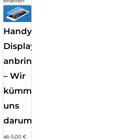
erfahren
Handy
Displayfolie
anbringen
– Wir
kümmern
uns
darum!
ab 5,00 €