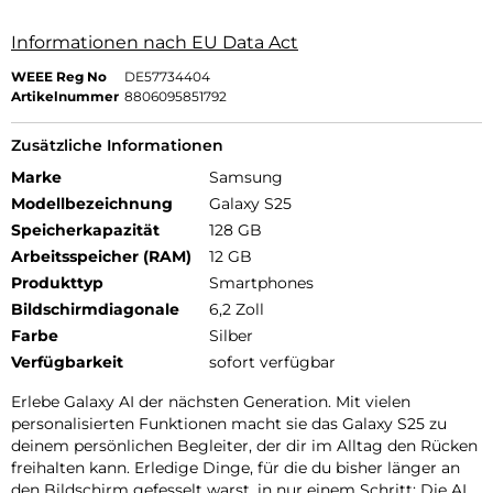
Informationen nach EU Data Act
WEEE Reg No
DE57734404
Artikelnummer
8806095851792
Zusätzliche Informationen
Marke
Samsung
Modellbezeichnung
Galaxy S25
Speicherkapazität
128 GB
Arbeitsspeicher (RAM)
12 GB
Produkttyp
Smartphones
Bildschirmdiagonale
6,2 Zoll
Farbe
Silber
Verfügbarkeit
sofort verfügbar
Erlebe Galaxy AI der nächsten Generation. Mit vielen
personalisierten Funktionen macht sie das Galaxy S25 zu
deinem persönlichen Begleiter, der dir im Alltag den Rücken
freihalten kann. Erledige Dinge, für die du bisher länger an
den Bildschirm gefesselt warst, in nur einem Schritt: Die AI