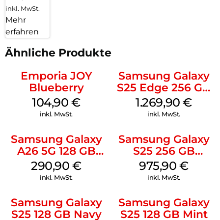
inkl. MwSt.
Mehr
erfahren
Ähnliche Produkte
Emporia JOY
Samsung Galaxy
Blueberry
S25 Edge 256 GB
Titanium Silver
104,90
€
1.269,90
€
inkl. MwSt.
inkl. MwSt.
Samsung Galaxy
Samsung Galaxy
A26 5G 128 GB
S25 256 GB
White
Icyblue
290,90
€
975,90
€
inkl. MwSt.
inkl. MwSt.
Samsung Galaxy
Samsung Galaxy
S25 128 GB Navy
S25 128 GB Mint