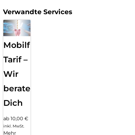
Galaxy S25 Lichtjahre voraus und genieße den nächsten
großen Sprung der Galaxy AI.
Verwandte Services
Mobilfunk
Tarif –
Wir
beraten
Dich
ab 10,00 €
inkl. MwSt.
Mehr