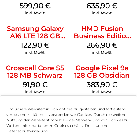
599,90
€
635,90
€
inkl. MwSt.
inkl. MwSt.
Samsung Galaxy
HMD Fusion
A16 LTE 128 GB
Business Edition
Black
256 GB Grey
122,90
€
266,90
€
inkl. MwSt.
inkl. MwSt.
Crosscall Core S5
Google Pixel 9a
128 MB Schwarz
128 GB Obsidian
91,90
€
383,90
€
inkl. MwSt.
inkl. MwSt.
Um unsere Website für Dich optimal zu gestalten und fortlaufend
verbessern zu können, verwenden wir Cookies. Durch die weitere
Nutzung der Website stimmst Du der Verwendung von Cookies zu.
Impressum
Weitere Informationen zu Cookies erhältst Du in unserer
Datenschutzerklärung.
AGB