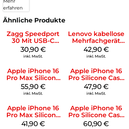
Mehr
erfahren
Ähnliche Produkte
Zagg Speedport
Lenovo kabellose
30 Mit USB-C
Mehrfachgerät
Kabel Weiß
Luna Grey
30,90
€
42,90
€
inkl. MwSt.
inkl. MwSt.
Apple iPhone 16
Apple iPhone 16
Pro Max Silicone
Pro Silicone Case
Case MagSafe
MagSafe Denim
55,90
€
47,90
€
Stone Gray
inkl. MwSt.
inkl. MwSt.
Apple iPhone 16
Apple iPhone 16
Pro Max Silicone
Pro Silicone Case
Case MagSafe
MagSafe Stone
41,90
€
60,90
€
Ultramarine
Gray