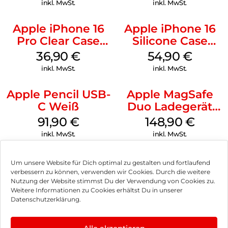
inkl. MwSt.
inkl. MwSt.
Apple iPhone 16
Apple iPhone 16
Pro Clear Case
Silicone Case
MagSafe
MagSafe Black
36,90
€
54,90
€
Transparent
inkl. MwSt.
inkl. MwSt.
Apple Pencil USB-
Apple MagSafe
C Weiß
Duo Ladegerät
Weiß
91,90
€
148,90
€
inkl. MwSt.
inkl. MwSt.
Um unsere Website für Dich optimal zu gestalten und fortlaufend
verbessern zu können, verwenden wir Cookies. Durch die weitere
Nutzung der Website stimmst Du der Verwendung von Cookies zu.
Impressum
Weitere Informationen zu Cookies erhältst Du in unserer
Datenschutzerklärung.
AGB
Datenschutz