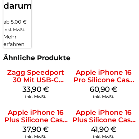
darum!
ab 5,00 €
inkl. MwSt.
Mehr
erfahren
Ähnliche Produkte
Zagg Speedport
Apple iPhone 16
30 Mit USB-C
Pro Silicone Case
Kabel Weiß
MagSafe Stone
33,90
€
60,90
€
Gray
inkl. MwSt.
inkl. MwSt.
Apple iPhone 16
Apple iPhone 16
Plus Silicone Case
Plus Silicone Case
MagSafe Lake
MagSafe Stone
37,90
€
41,90
€
Green
Gray
inkl. MwSt.
inkl. MwSt.