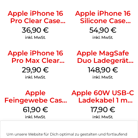
Apple iPhone 16
Apple iPhone 16
Pro Clear Case
Silicone Case
MagSafe
MagSafe Black
36,90
€
54,90
€
Transparent
inkl. MwSt.
inkl. MwSt.
Apple iPhone 16
Apple MagSafe
Pro Max Clear
Duo Ladegerät
Case MagSafe
Weiß
29,90
€
148,90
€
Transparent
inkl. MwSt.
inkl. MwSt.
Apple
Apple 60W USB-C
Feingewebe Case
Ladekabel 1 m
iPhone 15 Pro
Weiß
61,90
€
17,90
€
MagSafe Schwarz
inkl. MwSt.
inkl. MwSt.
Um unsere Website für Dich optimal zu gestalten und fortlaufend