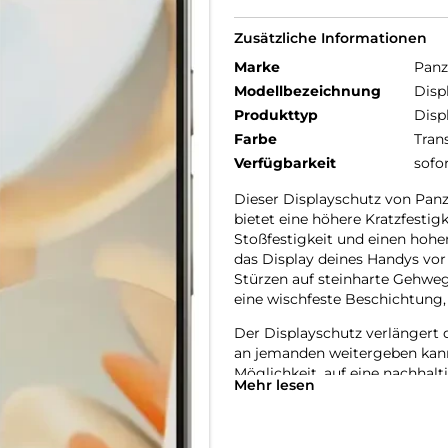
Zusätzliche Informationen
Marke
Panz
Modellbezeichnung
Disp
Produkttyp
Disp
Farbe
Tran
Verfügbarkeit
sofo
Dieser Displayschutz von Panz
bietet eine höhere Kratzfestig
Stoßfestigkeit und einen hohe
das Display deines Handys vor
Stürzen auf steinharte Gehweg
eine wischfeste Beschichtung,
Der Displayschutz verlängert 
an jemanden weitergeben kannst
Möglichkeit, auf eine nachhalt
Mehr lesen
Verpackung zu verwenden: Bei 
Papierverpackung im Vergleic
alle unsere Produkte wird er i