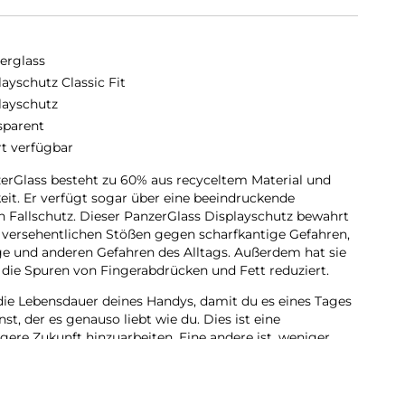
erglass
layschutz Classic Fit
layschutz
sparent
rt verfügbar
erGlass besteht zu 60% aus recyceltem Material und
keit. Er verfügt sogar über eine beeindruckende
n Fallschutz. Dieser PanzerGlass Displayschutz bewahrt
 versehentlichen Stößen gegen scharfkantige Gefahren,
e und anderen Gefahren des Alltags. Außerdem hat sie
 die Spuren von Fingerabdrücken und Fett reduziert.
die Lebensdauer deines Handys, damit du es eines Tages
, der es genauso liebt wie du. Dies ist eine
igere Zukunft hinzuarbeiten. Eine andere ist, weniger
diesem Displayschutz haben wir es geschafft, die
h zu früheren Modellen um 33 % zu reduzieren. Und wie
n einer Schachtel aus recycelbarem FSC-zertifiziertem