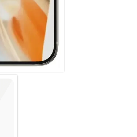
Papier geliefert.
Die Installation ist einfach. I
brauchst, keine Sorge, der Di
werden. Um es noch einfacher 
und einen QR-Code für den sch
beigefügt. Und denk dran: Sob
wieder befürchten, dass dein 
vielleicht nicht passieren, abe
Warenkorb geklickt hast.
Der Displayschutz ist Classic Fi
Bildschirms ab. Für einen 360
Bildschirmschutz mit einer P
PicturePerfect Kameraschutz.
Gemessen durch den Vergleich
Masse der Papierverpackung 
Drittanbieterlabor durchgefüh