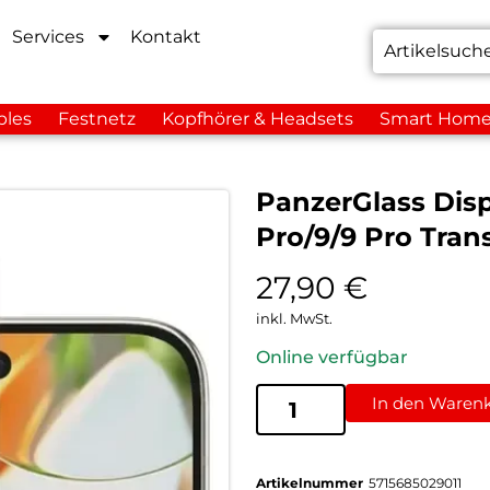
Services
Kontakt
bles
Festnetz
Kopfhörer & Headsets
Smart Hom
PanzerGlass Displ
Pro/9/9 Pro Tran
27,90
€
inkl. MwSt.
Online verfügbar
In den Waren
Artikelnummer
5715685029011