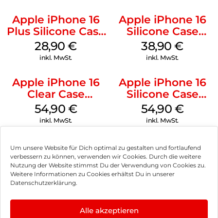
Apple iPhone 16
Apple iPhone 16
Plus Silicone Case
Silicone Case
MagSafe Black
MagSafe
28,90
€
38,90
€
Ultramarine
inkl. MwSt.
inkl. MwSt.
Apple iPhone 16
Apple iPhone 16
Clear Case
Silicone Case
MagSafe
MagSafe Lake
54,90
€
54,90
€
Transparent
Green
inkl. MwSt.
inkl. MwSt.
Um unsere Website für Dich optimal zu gestalten und fortlaufend
verbessern zu können, verwenden wir Cookies. Durch die weitere
Nutzung der Website stimmst Du der Verwendung von Cookies zu.
Impressum
Weitere Informationen zu Cookies erhältst Du in unserer
Datenschutzerklärung.
AGB
Datenschutz
Alle akzeptieren