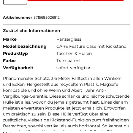
Artikelnummer
5715685026812
Zusätzliche Informationen
Marke
Panzerglass
Modellbezeichnung
CARE Feature Case mit Kickstand
Produkttyp
Taschen & Hüllen
Farbe
Transparent
Verfügbarkeit
sofort verfügbar
Phänomenaler Schutz. 3,6 Meter Falltest in allen Winkeln
und Ecken. Hergestellt aus recyceltem Plastik. MagSafe
kompatible und ohne Wenn und Aber: 1 Jahr Anti-
Vergilbungs-Garantie. Diese schlanke und leichte schützende
Hülle ist alles, wovon du jemals geträumt hast. Eines der am
meisten erwarteten Produkte ist jetzt erhältlich. Entworfen,
um praktisch zu sein. Diese Hülle verfügt über eine
zusätzliche, vielseitige Kickstand-Funktion zum freihändigen
Betrachten, sowohl vertikal als auch horizontal. So kannst du
oder deine Kinder überall und jederzeit freihändig Filme