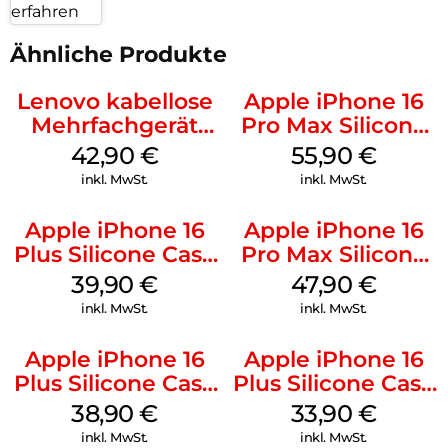
erfahren
Ähnliche Produkte
Lenovo kabellose
Apple iPhone 16
Mehrfachgerät
Pro Max Silicone
Luna Grey
Case MagSafe
42,90
€
55,90
€
Stone Gray
inkl. MwSt.
inkl. MwSt.
Apple iPhone 16
Apple iPhone 16
Plus Silicone Case
Pro Max Silicone
MagSafe Plum
Case MagSafe
39,90
€
47,90
€
Black
inkl. MwSt.
inkl. MwSt.
Apple iPhone 16
Apple iPhone 16
Plus Silicone Case
Plus Silicone Case
MagSafe Denim
MagSafe Lake
38,90
€
33,90
€
Green
inkl. MwSt.
inkl. MwSt.