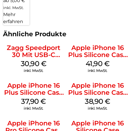
ab 5,00 €
inkl. MwSt.
Mehr
erfahren
Ähnliche Produkte
Zagg Speedport
Apple iPhone 16
30 Mit USB-C
Plus Silicone Case
Kabel Weiß
MagSafe Stone
30,90
€
41,90
€
Gray
inkl. MwSt.
inkl. MwSt.
Apple iPhone 16
Apple iPhone 16
Plus Silicone Case
Plus Silicone Case
MagSafe Lake
MagSafe Denim
37,90
€
38,90
€
Green
inkl. MwSt.
inkl. MwSt.
Apple iPhone 16
Apple iPhone 16
Pro Silicone Case
Silicone Case