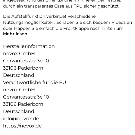
durch ein transparentes Case aus TPU sicher geschützt.
Die Aufstellfunktion verbindet verschiedene
Nutzungsmöglichkeiten. Schauen Sie sich bequem Videos an
oder klappen Sie einfach die Frontklappe nach hinten um.
Mehr lesen
Durch die 2 unsichtbar integrierten Magneten wird die
Bedienung kinderleicht und die Schutzhülle öffnet sich nicht
Herstellerinformation
ungewollt.
nevox GmbH
Cervantesstraße 10
Beim Umklappen der Frontklappe wird diese ebenfalls durch
die Magneten auf der Rückseite fixiert,
33106 Paderborn
somit ist ein bequemes Telefonieren und Bedienen
Deutschland
sichergestellt.
Verantwortliche für die EU
nevox GmbH
Cervantesstraße 10
33106 Paderborn
Deutschland
info@nevox.de
https://nevox.de