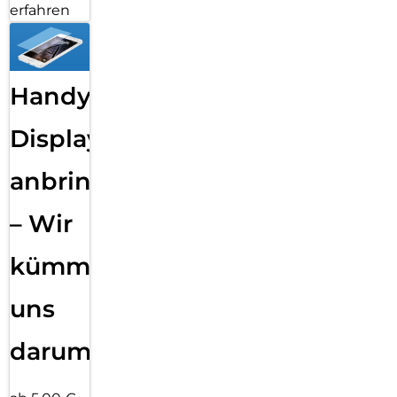
erfahren
Handy
Displayfolie
anbringen
– Wir
kümmern
uns
darum!