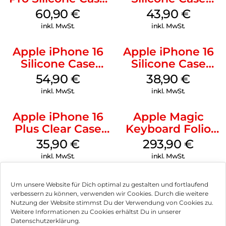
MagSafe Stone
MagSafe Plum
60,90
€
43,90
€
Gray
inkl. MwSt.
inkl. MwSt.
Apple iPhone 16
Apple iPhone 16
Silicone Case
Silicone Case
MagSafe Lake
MagSafe
54,90
€
38,90
€
Green
Ultramarine
inkl. MwSt.
inkl. MwSt.
Apple iPhone 16
Apple Magic
Plus Clear Case
Keyboard Folio
MagSafe
iPad 10.9″ (10.Gen.)
35,90
€
293,90
€
Transparent
Weiß
inkl. MwSt.
inkl. MwSt.
Um unsere Website für Dich optimal zu gestalten und fortlaufend
verbessern zu können, verwenden wir Cookies. Durch die weitere
Nutzung der Website stimmst Du der Verwendung von Cookies zu.
Impressum
Weitere Informationen zu Cookies erhältst Du in unserer
Datenschutzerklärung.