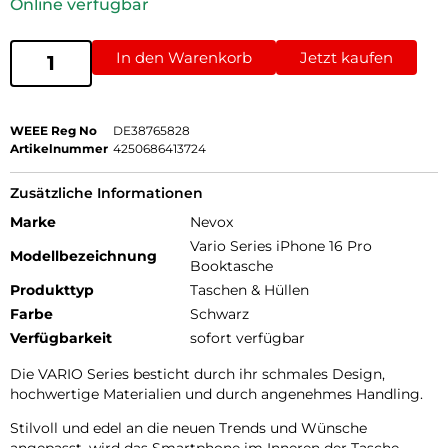
Online verfügbar
In den Warenkorb
Jetzt kaufen
WEEE Reg No
DE38765828
Artikelnummer
4250686413724
Zusätzliche Informationen
Marke
Nevox
Vario Series iPhone 16 Pro
Modellbezeichnung
Booktasche
Produkttyp
Taschen & Hüllen
Farbe
Schwarz
Verfügbarkeit
sofort verfügbar
Die VARIO Series besticht durch ihr schmales Design,
hochwertige Materialien und durch angenehmes Handling.
Stilvoll und edel an die neuen Trends und Wünsche
angepasst, wird das Smartphone im Inneren der Tasche,