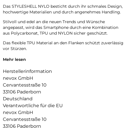
Das STYLESHELL NYLO besticht durch ihr schmales Design,
hochwertige Materialien und durch angenehmes Handling.
Stilvoll und edel an die neuen Trends und Wünsche
angepasst, wird das Smartphone durch eine Kombination
aus Polycarbonat, TPU und NYLON sicher geschützt.
Das flexible TPU Material an den Flanken schützt zuverlässig
vor Stürzen.
Das Display ist durch die seitlichen Flanken geschützt.
Mehr lesen
Durch die verwendeten Materialien ist ihr Gerät bestens
Herstellerinformation
geschützt.
nevox GmbH
Die Anschlüsse, Knöpfe und Kamera bleiben voll zugänglich.
Cervantesstraße 10
33106 Paderborn
Hochwertiges Schmutzabweisendes Material und langlebige
Deutschland
Zusammensetzung der Materialien.
Verantwortliche für die EU
nevox GmbH
Cervantesstraße 10
33106 Paderborn