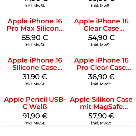
Gray
inkl. MwSt.
inkl. MwSt.
Apple iPhone 16
Apple iPhone 16
Pro Max Silicone
Clear Case
Case MagSafe
MagSafe
55,90
€
54,90
€
Stone Gray
Transparent
inkl. MwSt.
inkl. MwSt.
Apple iPhone 16
Apple iPhone 16
Silicone Case
Pro Clear Case
MagSafe Fuchsia
MagSafe
31,90
€
36,90
€
Transparent
inkl. MwSt.
inkl. MwSt.
Apple Pencil USB-
Apple Silikon Case
C Weiß
mit MagSafe
iPhone 14 Pro
91,90
€
57,90
€
(PRODUCT)RED
inkl. MwSt.
inkl. MwSt.