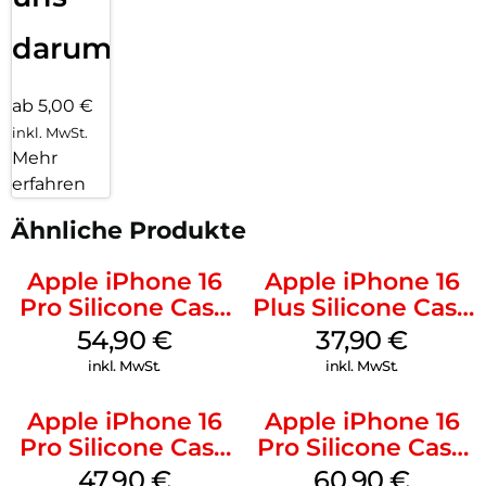
darum!
ab 5,00 €
inkl. MwSt.
Mehr
erfahren
Ähnliche Produkte
Apple iPhone 16
Apple iPhone 16
Pro Silicone Case
Plus Silicone Case
MagSafe Black
MagSafe Lake
54,90
€
37,90
€
Green
inkl. MwSt.
inkl. MwSt.
Apple iPhone 16
Apple iPhone 16
Pro Silicone Case
Pro Silicone Case
MagSafe Denim
MagSafe Stone
47,90
€
60,90
€