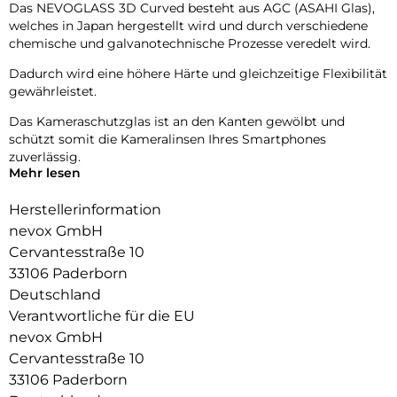
Das NEVOGLASS 3D Curved besteht aus AGC (ASAHI Glas),
welches in Japan hergestellt wird und durch verschiedene
chemische und galvanotechnische Prozesse veredelt wird.
Dadurch wird eine höhere Härte und gleichzeitige Flexibilität
gewährleistet.
Das Kameraschutzglas ist an den Kanten gewölbt und
schützt somit die Kameralinsen Ihres Smartphones
zuverlässig.
Mehr lesen
Die Fotoqualität wird nicht beeinträchtigt, zusätzlich
schützen Sie die Linsen vor Staubablagerungen in den
Herstellerinformation
Zwischenräumen.
nevox GmbH
Cervantesstraße 10
9H Härtegrad
Resistent gegen Kratzer
33106 Paderborn
Fettabweisende Beschichtung
Deutschland
Verantwortliche für die EU
nevox GmbH
Cervantesstraße 10
33106 Paderborn