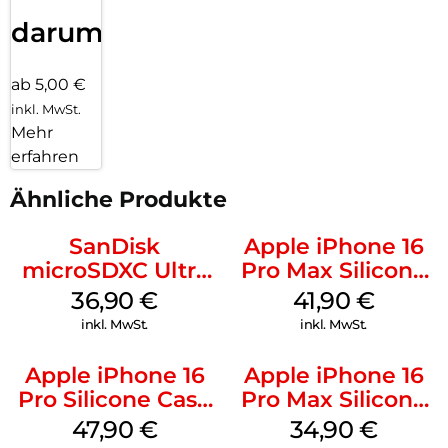
darum!
ab 5,00 €
inkl. MwSt.
Mehr
erfahren
Ähnliche Produkte
SanDisk
Apple iPhone 16
microSDXC Ultra
Pro Max Silicone
128 GB + Adapter
Case MagSafe
36,90
€
41,90
€
Mobile
Ultramarine
inkl. MwSt.
inkl. MwSt.
Apple iPhone 16
Apple iPhone 16
Pro Silicone Case
Pro Max Silicone
MagSafe Denim
Case MagSafe
47,90
€
34,90
€
Denim