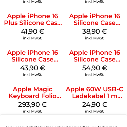
inkl. MwSt.
inkl. MwSt.
Apple iPhone 16
Apple iPhone 16
Plus Silicone Case
Silicone Case
MagSafe Stone
MagSafe
41,90
€
38,90
€
Gray
Ultramarine
inkl. MwSt.
inkl. MwSt.
Apple iPhone 16
Apple iPhone 16
Silicone Case
Silicone Case
MagSafe Plum
MagSafe Lake
43,90
€
54,90
€
Green
inkl. MwSt.
inkl. MwSt.
Apple Magic
Apple 60W USB-C
Keyboard Folio
Ladekabel 1 m
iPad 10.9″ (10.Gen.)
Weiß
293,90
€
24,90
€
Weiß
inkl. MwSt.
inkl. MwSt.