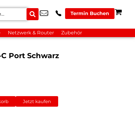
Termin Buchen
e
Netzwerk & Router
Zubehör
-C Port Schwarz
korb
Jetzt kaufen