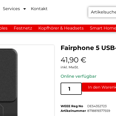
Services
Kontakt
bles
Festnetz
Kopfhörer & Headsets
Smart Hom
Fairphone 5 USB
41,90
€
inkl. MwSt.
Online verfügbar
In den Waren
WEEE Reg No
DE54352723
Artikelnummer
8718819377559