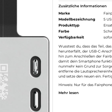
Zusätzliche Informationen
Marke
Fair
Modellbezeichnung
5 US
Produkttyp
Ersa
Farbe
Schw
Verfügbarkeit
sofo
Wusstest du, dass das Teil, d
herunterfällt, der USB-C-Ansc
hin zum Anschließen der Fairb
damit dein Smartphone funktio
nunmehr kein Grund zur Sorge. 
entferne die Lautsprechereinh
und setze den neuen ein. Ferti
Hinweis: Nur für das Fairphone
Mehr lesen