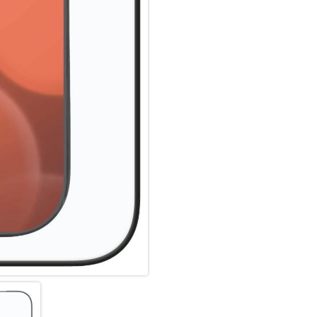
hochwertiges Saphirglas (9H),
Die Kanten, die bruch- und st
sind spezialgehärtet, durch e
Schock-absorbierenden Kante (
Durch dieses aufwendige Prod
widerstandsfähig gegen Schlä
angenehm bei der Nutzung.
Hüllenfreundlich:
Das DISPLEX Schutzglas wird 
gefertigt und passt somit per
Schutzglas ultradünn. Somit l
Schutzglas benutzen. Durch e
Schutzglas und Ihrer Lieblin
geschützt.
Anti Fingerprint:
Die oberste Schicht unserer 
Coating. Die hydrophobe Anti-
schmutzabweisend, extrem la
Scrollen. Durch diese Technolo
bleibt auch länger sauber und 
Cover Schutzgläser von DISPL