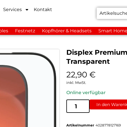
Services
Kontakt
bles
Festnetz
Kopfhörer & Headsets
Smart Hom
Displex Premium
Transparent
22,90
€
inkl. MwSt.
Online verfügbar
In den Waren
Artikelnummer
4028778127169