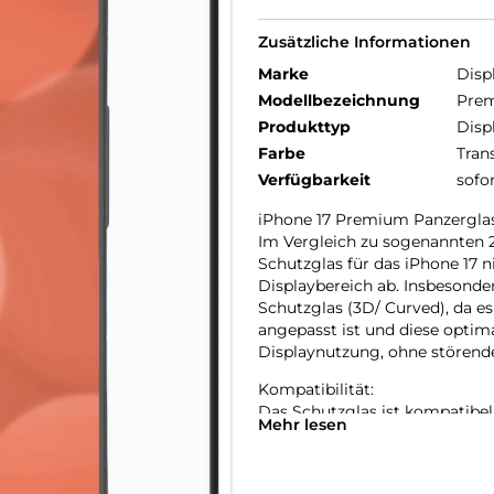
Zusätzliche Informationen
Marke
Disp
Modellbezeichnung
Prem
Produkttyp
Disp
Farbe
Tran
Verfügbarkeit
sofo
iPhone 17 Premium Panzerglas
Im Vergleich zu sogenannten 
Schutzglas für das iPhone 17 
Displaybereich ab. Insbesonde
Schutzglas (3D/ Curved), da e
angepasst ist und diese optim
Displaynutzung, ohne störend
Kompatibilität:
Das Schutzglas ist kompatibel 
Mehr lesen
Glas- und Kantenhärte:
Das iPhone 17 Schutzglas hat e
bruch-, und stoßfester als ver