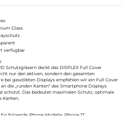
lex
ium Glass
layschutz
sparent
rt verfügbar
:
2D Schutzgläsern deckt das DISPLEX Full Cover
nicht nur den aktiven, sondern den gesamten
re bei gewölbten Displays empfehlen wir ein Full Cover
s an die „runden Kanten“ des Smartphone Displays
al schützt. Das bedeutet maximalen Schutz, optimale
e Kanten.
für folgende iPhone Modelle: iPhone 17.
inen Härtegrad von 10H und ist damit nicht nur kratz-,
gleichbare Markenprodukte, sondern übertrifft sogar