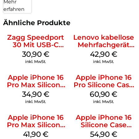
Mehr
erfahren
Ähnliche Produkte
Zagg Speedport
Lenovo kabellose
30 Mit USB-C
Mehrfachgerät
Kabel Weiß
Luna Grey
30,90
€
42,90
€
inkl. MwSt.
inkl. MwSt.
Apple iPhone 16
Apple iPhone 16
Pro Max Silicone
Pro Silicone Case
Case MagSafe
MagSafe Stone
34,90
€
60,90
€
Denim
Gray
inkl. MwSt.
inkl. MwSt.
Apple iPhone 16
Apple iPhone 16
Pro Max Silicone
Silicone Case
Case MagSafe
MagSafe Black
41,90
€
54,90
€