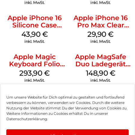
Ultramarine
inkl. MwSt.
inkl. MwSt.
Apple iPhone 16
Apple iPhone 16
Silicone Case
Pro Max Clear
MagSafe Plum
Case MagSafe
43,90
€
29,90
€
Transparent
inkl. MwSt.
inkl. MwSt.
Apple Magic
Apple MagSafe
Keyboard Folio
Duo Ladegerät
iPad 10.9″ (10.Gen.)
Weiß
293,90
€
148,90
€
Weiß
inkl. MwSt.
inkl. MwSt.
Um unsere Website für Dich optimal zu gestalten und fortlaufend
verbessern zu können, verwenden wir Cookies. Durch die weitere
Nutzung der Website stimmst Du der Verwendung von Cookies zu.
Impressum
Weitere Informationen zu Cookies erhältst Du in unserer
Datenschutzerklärung.
AGB