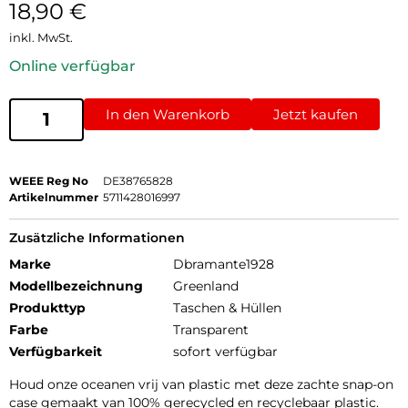
18,90
€
inkl. MwSt.
Online verfügbar
In den Warenkorb
Jetzt kaufen
WEEE Reg No
DE38765828
Artikelnummer
5711428016997
Zusätzliche Informationen
Marke
Dbramante1928
Modellbezeichnung
Greenland
Produkttyp
Taschen & Hüllen
Farbe
Transparent
Verfügbarkeit
sofort verfügbar
Houd onze oceanen vrij van plastic met deze zachte snap-on
case gemaakt van 100% gerecycled en recyclebaar plastic.