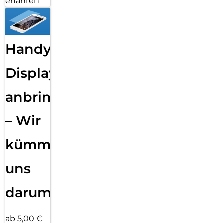
erfahren
Handy
Displayfolie
anbringen
– Wir
kümmern
uns
darum!
ab 5,00 €