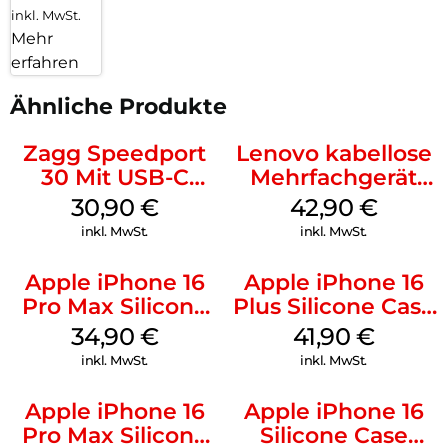
inkl. MwSt.
Mehr
erfahren
Ähnliche Produkte
Zagg Speedport
Lenovo kabellose
30 Mit USB-C
Mehrfachgerät
Kabel Weiß
Luna Grey
30,90
€
42,90
€
inkl. MwSt.
inkl. MwSt.
Apple iPhone 16
Apple iPhone 16
Pro Max Silicone
Plus Silicone Case
Case MagSafe
MagSafe Stone
34,90
€
41,90
€
Denim
Gray
inkl. MwSt.
inkl. MwSt.
Apple iPhone 16
Apple iPhone 16
Pro Max Silicone
Silicone Case