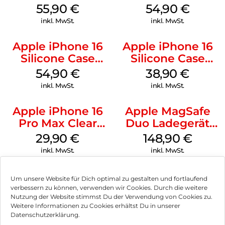
Case MagSafe
MagSafe Black
55,90
€
54,90
€
Stone Gray
inkl. MwSt.
inkl. MwSt.
Apple iPhone 16
Apple iPhone 16
Silicone Case
Silicone Case
MagSafe Lake
MagSafe
54,90
€
38,90
€
Green
Ultramarine
inkl. MwSt.
inkl. MwSt.
Apple iPhone 16
Apple MagSafe
Pro Max Clear
Duo Ladegerät
Case MagSafe
Weiß
29,90
€
148,90
€
Transparent
inkl. MwSt.
inkl. MwSt.
Um unsere Website für Dich optimal zu gestalten und fortlaufend
verbessern zu können, verwenden wir Cookies. Durch die weitere
Nutzung der Website stimmst Du der Verwendung von Cookies zu.
Impressum
Weitere Informationen zu Cookies erhältst Du in unserer
Datenschutzerklärung.
AGB