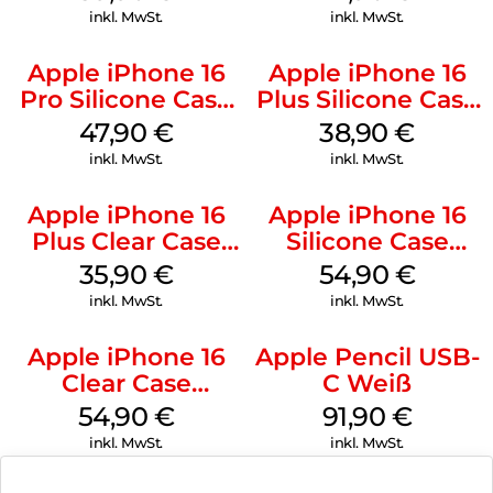
Gray
inkl. MwSt.
inkl. MwSt.
Apple iPhone 16
Apple iPhone 16
Pro Silicone Case
Plus Silicone Case
MagSafe Denim
MagSafe Denim
47,90
€
38,90
€
inkl. MwSt.
inkl. MwSt.
Apple iPhone 16
Apple iPhone 16
Plus Clear Case
Silicone Case
MagSafe
MagSafe Lake
35,90
€
54,90
€
Transparent
Green
inkl. MwSt.
inkl. MwSt.
Apple iPhone 16
Apple Pencil USB-
Clear Case
C Weiß
MagSafe
54,90
€
91,90
€
Transparent
inkl. MwSt.
inkl. MwSt.