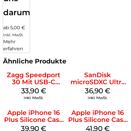
darum!
ab 5,00 €
inkl. MwSt.
Mehr
erfahren
Ähnliche Produkte
Zagg Speedport
SanDisk
30 Mit USB-C
microSDXC Ultra
Kabel Weiß
128 GB + Adapter
33,90
€
36,90
€
Mobile
inkl. MwSt.
inkl. MwSt.
Apple iPhone 16
Apple iPhone 16
Plus Silicone Case
Plus Silicone Case
MagSafe Plum
MagSafe Stone
39,90
€
41,90
€