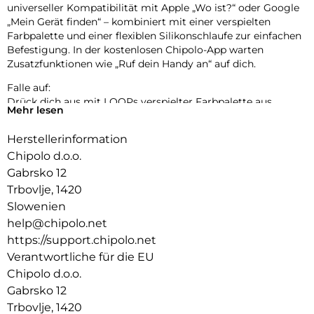
universeller Kompatibilität mit Apple „Wo ist?“ oder Google
„Mein Gerät finden“ – kombiniert mit einer verspielten
Farbpalette und einer flexiblen Silikonschlaufe zur einfachen
Befestigung. In der kostenlosen Chipolo-App warten
Zusatzfunktionen wie „Ruf dein Handy an“ auf dich.
Falle auf:
Drück dich aus mit LOOPs verspielter Farbpalette aus
Mehr lesen
Pastell- und klassischen Tönen. Bereit, deinen Stil überallhin
zu begleiten.
Herstellerinformation
Einfach aufladen:
Chipolo d.o.o.
LOOP wurde für deinen Komfort und mit Rücksicht auf den
Gabrsko 12
Planeten entwickelt – langlebig, nachhaltig und bereit, dein
Trbovlje, 1420
neuer Lieblingsbegleiter zu werden.
Slowenien
Leicht zu hören, leicht zu finden:
help@chipolo.net
Verlegte Gegenstände wiederzufinden sollte einfach sein.
https://support.chipolo.net
Der extra laute Ton und die erweiterte Reichweite von LOOP
Verantwortliche für die EU
führen dich in wenigen Sekunden zu deinen wichtigsten
Chipolo d.o.o.
Sachen.
Gabrsko 12
Kraft auf Knopfdruck:
Trbovlje, 1420
Der Kontrast aus matter und glänzender Oberfläche hebt die