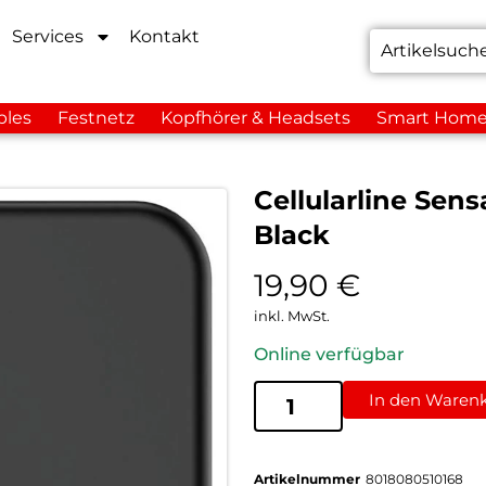
Services
Kontakt
bles
Festnetz
Kopfhörer & Headsets
Smart Hom
Cellularline Sen
Black
19,90
€
inkl. MwSt.
Online verfügbar
In den Waren
Artikelnummer
8018080510168