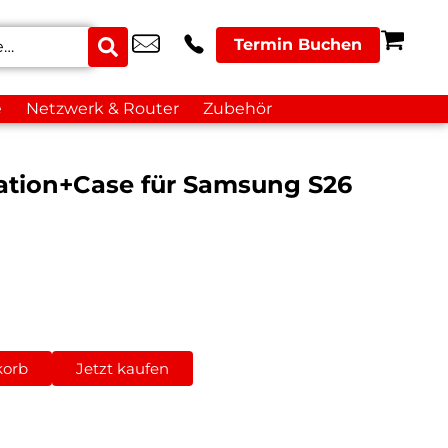
Termin Buchen
e
Netzwerk & Router
Zubehör
sation+Case für Samsung S26
korb
Jetzt kaufen