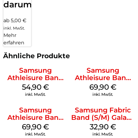
darum!
ab 5,00 €
inkl. MwSt.
Mehr
erfahren
Ähnliche Produkte
Samsung
Samsung
Athleisure Band
Athleisure Band
(S/M) Galaxy
(S/M) Galaxy
54,90
€
69,90
€
Watch8/Watch8
Watch8/Watch8
inkl. MwSt.
inkl. MwSt.
Classic Graphite
Classic Sage
Samsung
Samsung Fabric
Athleisure Band
Band (S/M) Galaxy
(M/L) Galaxy
Watch8/Watch8
69,90
€
32,90
€
Watch8/Watch8
Classic Red
inkl. MwSt.
inkl. MwSt.