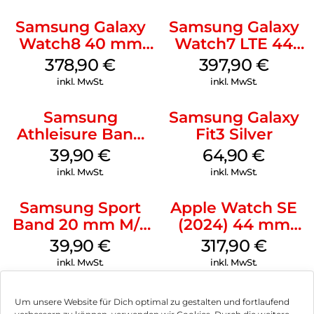
Classic Graphite
Samsung Galaxy
Samsung Galaxy
Watch8 40 mm
Watch7 LTE 44
Graphite
mm Green
378,90
€
397,90
€
inkl. MwSt.
inkl. MwSt.
Samsung
Samsung Galaxy
Athleisure Band
Fit3 Silver
M/L Galaxy
39,90
€
64,90
€
Watch7 Silver
inkl. MwSt.
inkl. MwSt.
Samsung Sport
Apple Watch SE
Band 20 mm M/L
(2024) 44 mm
Galaxy Watch4
GPS + Cellular
39,90
€
317,90
€
Serie Graphite
(Sportarmband
inkl. MwSt.
inkl. MwSt.
Mitternacht M/L)
Mitternacht
Um unsere Website für Dich optimal zu gestalten und fortlaufend