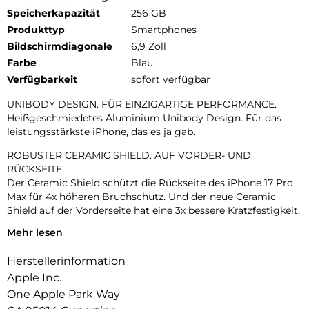
Speicherkapazität
256 GB
Produkttyp
Smartphones
Bildschirmdiagonale
6,9 Zoll
Farbe
Blau
Verfügbarkeit
sofort verfügbar
UNIBODY DESIGN. FÜR EINZIGARTIGE PERFORMANCE.
Heißgeschmiedetes Aluminium Unibody Design. Für das
leistungsstärkste iPhone, das es ja gab.
ROBUSTER CERAMIC SHIELD. AUF VORDER- UND
RÜCKSEITE.
Der Ceramic Shield schützt die Rückseite des iPhone 17 Pro
Max für 4x höheren Bruchschutz. Und der neue Ceramic
Shield auf der Vorderseite hat eine 3x bessere Kratzfestigkeit.
Mehr lesen
DAS ULTIMATIVE PRO KAMERA-SYSTEM.
Mit 48 MP Rückkameras und 8x Zoom in optischer Qualität –
Herstellerinformation
dem größten Zoombereich, den es je bei einem iPhone gab.
Das ist wie 8 Pro Objektive in deiner Hosentasche.
Apple Inc.
One Apple Park Way
18MP CENTER STAGE FRONTKAMERA.