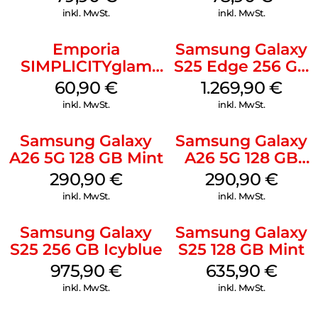
inkl. MwSt.
inkl. MwSt.
Emporia
Samsung Galaxy
SIMPLICITYglam
S25 Edge 256 GB
Schwarz
Titanium Silver
60,90
€
1.269,90
€
inkl. MwSt.
inkl. MwSt.
Samsung Galaxy
Samsung Galaxy
A26 5G 128 GB Mint
A26 5G 128 GB
White
290,90
€
290,90
€
inkl. MwSt.
inkl. MwSt.
Samsung Galaxy
Samsung Galaxy
S25 256 GB Icyblue
S25 128 GB Mint
975,90
€
635,90
€
inkl. MwSt.
inkl. MwSt.