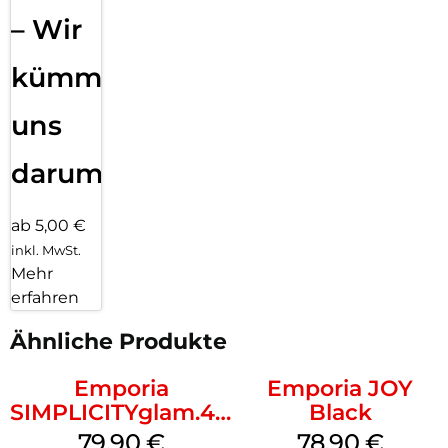
– Wir
kümmern
uns
darum!
ab 5,00 €
inkl. MwSt.
Mehr
erfahren
Ähnliche Produkte
Emporia
Emporia JOY
SIMPLICITYglam.4G
Black
Schwarz
79,90
€
78,90
€