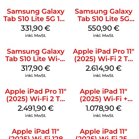
Samsung Galaxy
Samsung Galaxy
Tab S10 Lite 5G 128
Tab S10 Lite 5G
GB Gray
256 GB Gray
331,90
€
550,90
€
inkl. MwSt.
inkl. MwSt.
Samsung Galaxy
Apple iPad Pro 11″
Tab S10 Lite Wi-Fi
(2025) Wi-Fi 2 TB
128 GB Gray
Nanotexturglas
317,90
€
2.614,90
€
Space Schwarz
inkl. MwSt.
inkl. MwSt.
Apple iPad Pro 11″
Apple iPad 11″
(2025) Wi-Fi 2 TB
(2025) Wi-Fi +
Standardglas
Cellular 512 GB
2.491,90
€
1.078,90
€
Space Schwarz
Gelb
inkl. MwSt.
inkl. MwSt.
Apple iPad 11″
Apple iPad 11″
(2025) Wi-Fi 128
(2025) Wi-Fi 256