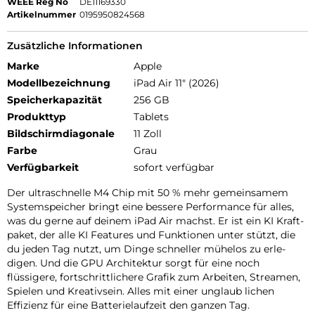
WEEE Reg No
DE11169330
Artikelnummer
0195950824568
Zusätzliche Informationen
Marke
Apple
Modellbezeichnung
iPad Air 11" (2026)
Speicherkapazität
256 GB
Produkttyp
Tablets
Bildschirmdiagonale
11 Zoll
Farbe
Grau
Verfügbarkeit
sofort verfügbar
Der ultra­schnelle M4 Chip mit 50 % mehr gemein­samem
Systemspeicher bringt eine bessere Per­for­mance für alles,
was du gerne auf deinem iPad Air machst. Er ist ein KI Kraft­
paket, der alle KI Features und Funk­tionen unter stützt, die
du jeden Tag nutzt, um Dinge schneller mühelos zu erle­
digen. Und die GPU Archi­tektur sorgt für eine noch
flüssigere, fort­schritt­lichere Grafik zum Arbeiten, Streamen,
Spielen und Kreativ­sein. Alles mit einer unglaub lichen
Effizienz für eine Batterie­laufzeit den ganzen Tag.