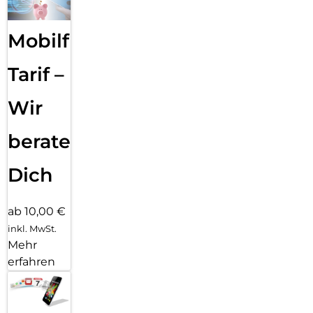
liche Versio­nen um­schreiben, bis der Ton perfekt passt.
Mit dem Bereinigen Tool in der Fotos App ent­fernst du
Mobilfunk
einfach das, was dich in deinen Fotos stört. Apple
Intelligence identi­fiziert Hinter­grund­objekte, die du mit
einem Finger­tipp löschen kannst. Für eine perfekte Auf­
Tarif –
nahme, ohne das eigent­liche Motiv zu ver­än­dern.
Wir
beraten
Dich
ab 10,00 €
inkl. MwSt.
Mehr
erfahren