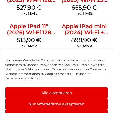
GB Pink
GB Silber
527,90
€
655,90
€
inkl. MwSt.
inkl. MwSt.
Apple iPad 11″
Apple iPad mini
(2025) Wi-Fi 128
(2024) Wi-Fi +
GB Silber
Cellular 256 GB
513,90
€
898,90
€
Space Grau
inkl. MwSt.
inkl. MwSt.
Um unsere Website für Dich optimal zu gestalten und fortlaufend
verbessern zu können, verwenden wir Cookies. Durch die weitere
Nutzung der Website stimmst Du der Verwendung von Cookies zu.
Impressum
Weitere Informationen zu Cookies erhältst Du in unserer
Datenschutzerklärung.
AGB
Datenschutz
Alle akzeptieren
Vertrag widerrufen
Nur erforderliche akzeptieren
Hinweis zur Batterieentsorgung