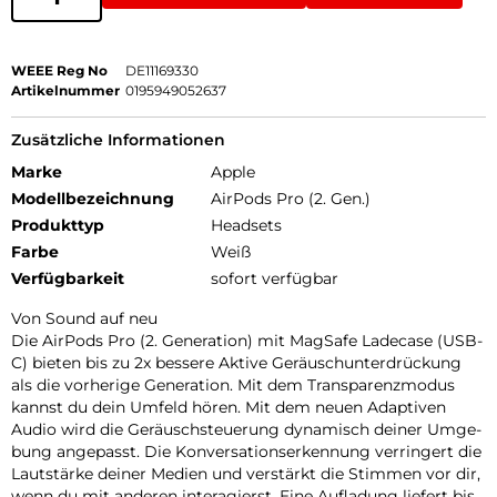
WEEE Reg No
DE11169330
Artikelnummer
0195949052637
Zusätzliche Informationen
Marke
Apple
Modellbezeichnung
AirPods Pro (2. Gen.)
Produkttyp
Headsets
Farbe
Weiß
Verfügbarkeit
sofort verfügbar
Von Sound auf neu
Die AirPods Pro (2. Generation) mit MagSafe Ladecase (USB-
C) bieten bis zu 2x bessere Aktive Geräusch­unterdrückung
als die vorherige Generation. Mit dem Transparenz­modus
kannst du dein Umfeld hören. Mit dem neuen Adaptiven
Audio wird die Geräusch­steuerung dynamisch deiner Umge­
bung angepasst. Die Konversations­erkennung verringert die
Lautstärke deiner Medien und verstärkt die Stimmen vor dir,
wenn du mit anderen interagierst. Eine Aufladung liefert bis