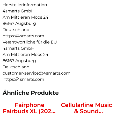
Herstellerinformation
Ergonomisch geformten Ohrpassstücke aus weichem ABS-
Kunststoff bieten perfekten Sitz und bleiben sicher an ihrem
4smarts GmbH
Platz, auch wenn du aktiv bist.
Am Mittleren Moos 24
86167 Augsburg
Dank der verschiedenen Funktionen am Headset hast du
dein Smartphone immer unter Kontrolle. Stelle die
Deutschland
Lautstärke ein, pausiere oder starte Songs oder telefoniere
https://4smarts.com
entspannt mit dem integrierten Mikrofon.
Verantwortliche für die EU
4smarts GmbH
Am Mittleren Moos 24
86167 Augsburg
Deutschland
customer-service@4smarts.com
https://4smarts.com
Ähnliche Produkte
Fairphone
Cellularline Music
Fairbuds XL (2025)
& Sound