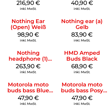
Horizon Black
Bluetooth
216,90
€
40,90
€
Headphone MAXI
inkl. MwSt.
inkl. MwSt.
3 Blue
Nothing Ear
Nothing ear (a)
(Open) Weiß
Gelb
98,90
€
83,90
€
inkl. MwSt.
inkl. MwSt.
Nothing
HMD Amped
headphone (1)
Buds Black
Schwarz
263,90
€
68,90
€
inkl. MwSt.
inkl. MwSt.
Motorola moto
Motorola moto
buds bass Blue
buds bass Posy
Jewel
Green
47,90
€
47,90
€
inkl. MwSt.
inkl. MwSt.