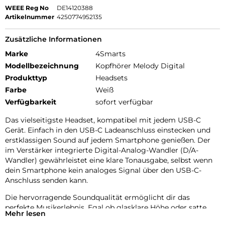
WEEE Reg No
DE14120388
Artikelnummer
4250774952135
Zusätzliche Informationen
Marke
4Smarts
Modellbezeichnung
Kopfhörer Melody Digital
Produkttyp
Headsets
Farbe
Weiß
Verfügbarkeit
sofort verfügbar
Das vielseitigste Headset, kompatibel mit jedem USB-C
Gerät. Einfach in den USB-C Ladeanschluss einstecken und
erstklassigen Sound auf jedem Smartphone genießen. Der
im Verstärker integrierte Digital-Analog-Wandler (D/A-
Wandler) gewährleistet eine klare Tonausgabe, selbst wenn
dein Smartphone kein analoges Signal über den USB-C-
Anschluss senden kann.
Die hervorragende Soundqualität ermöglicht dir das
perfekte Musikerlebnis. Egal ob glasklare Höhe oder satte
Mehr lesen
Bässe. Ideal für jede Art von Musik und Genre.