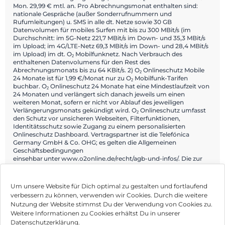
Mon. 29,99 € mtl. an. Pro Abrechnungsmonat enthalten sind:
nationale Gespräche (außer Sonderrufnummern und
Rufumleitungen) u. SMS in alle dt. Netze sowie 30 GB
Datenvolumen für mobiles Surfen mit bis zu 300 MBit/s (im
Durchschnitt: im 5G-Netz 221,7 MBit/s im Down- und 35,3 MBit/s
im Upload; im 4G/LTE-Netz 69,3 MBit/s im Down- und 28,4 MBit/s
im Upload) im dt. O₂ Mobilfunknetz. Nach Verbrauch des
enthaltenen Datenvolumens für den Rest des
Abrechnungsmonats bis zu 64 KBit/s. 2) O₂ Onlineschutz Mobile
24 Monate ist für 1,99 €/Monat nur zu O₂ Mobilfunk-Tarifen
buchbar. O₂ Onlineschutz 24 Monate hat eine Mindestlaufzeit von
24 Monaten und verlängert sich danach jeweils um einen
weiteren Monat, sofern er nicht vor Ablauf des jeweiligen
Verlängerungsmonats gekündigt wird. O₂ Onlineschutz umfasst
den Schutz vor unsicheren Webseiten, Filterfunktionen,
Identitätsschutz sowie Zugang zu einem personalisierten
Onlineschutz Dashboard. Vertragspartner ist die Telefónica
Germany GmbH & Co. OHG; es gelten die Allgemeinen
Geschäftsbedingungen
einsehbar unter www.o2online.de/recht/agb-und-infos/. Die zur
Nutzung erforderliche Datenverbindung ist nicht Gegenstand von
O₂ Onlineschutz.
Um unsere Website für Dich optimal zu gestalten und fortlaufend
verbessern zu können, verwenden wir Cookies. Durch die weitere
Nutzung der Website stimmst Du der Verwendung von Cookies zu.
Impressum
Weitere Informationen zu Cookies erhältst Du in unserer
Datenschutzerklärung.